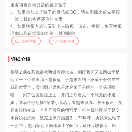
服务项目含糊其辞的都是骗子！
3、如果你加上了骗子的微信或QQ，请在删除之前先举报
一波，我们将返还你的金币
4、如果联系方式涉及到个人隐私，请点击举报，填写举报
理由以及证据我们会第一时间删除。
我要举报
我要收藏
详细介绍
很早之前在其他群就听过老师大名，刚好老师又在南山于是
问了一下位置离我不是很远，于是果断约上驱车十分钟左右
就到位置了，没想到老师也是才起来于是约的一个头课嘿
嘿……到了位置遥控上面，开门之后看见一个漂亮的小姐
姐，穿着牛仔短裤?吊带小背心，看起来很高…条子很正，笑
起来眼睛变成一个月牙弯弯的很可爱，符合我的预期于是交
水费脱衣洗漱，洗完上床开始服务，??咪咪，换我来先吃了
一会??，然后顺到下面妹妹上的痘痘，妹妹反映很大，哈