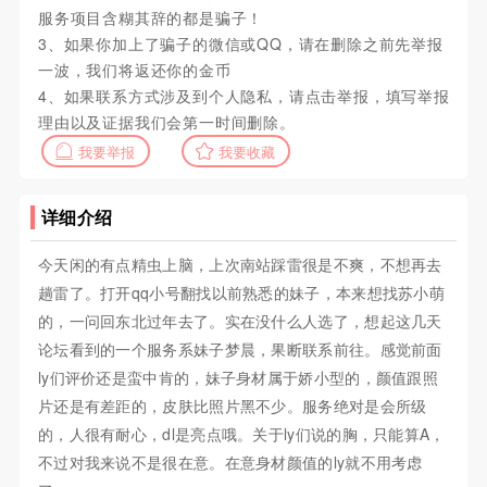
服务项目含糊其辞的都是骗子！
3、如果你加上了骗子的微信或QQ，请在删除之前先举报
一波，我们将返还你的金币
4、如果联系方式涉及到个人隐私，请点击举报，填写举报
理由以及证据我们会第一时间删除。
我要举报
我要收藏
详细介绍
今天闲的有点精虫上脑，上次南站踩雷很是不爽，不想再去
趟雷了。打开qq小号翻找以前熟悉的妹子，本来想找苏小萌
的，一问回东北过年去了。实在没什么人选了，想起这几天
论坛看到的一个服务系妹子梦晨，果断联系前往。感觉前面
ly们评价还是蛮中肯的，妹子身材属于娇小型的，颜值跟照
片还是有差距的，皮肤比照片黑不少。服务绝对是会所级
的，人很有耐心，dl是亮点哦。关于ly们说的胸，只能算A，
不过对我来说不是很在意。在意身材颜值的ly就不用考虑