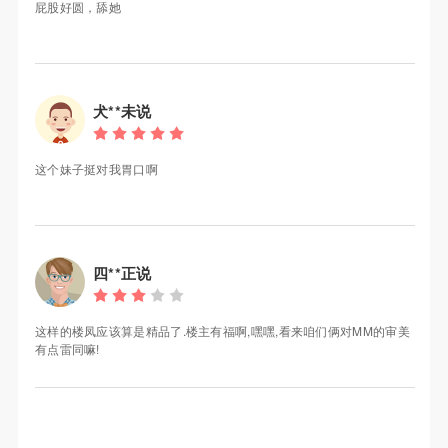
屁股好圆，舔她
犬**未说
这个妹子挺对我胃口啊
四**正说
这样的楼凤应该算是精品了.楼主有福啊,嘿嘿,看来咱们俩对MM的审美
有点雷同嘛!