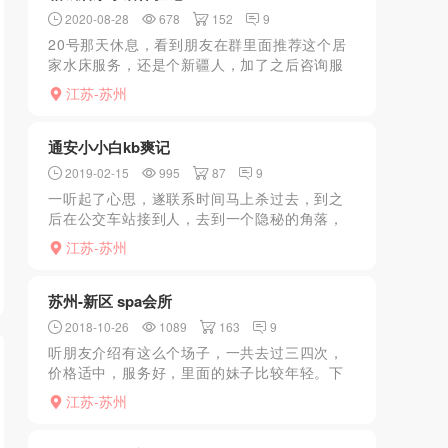
2020-08-28
678
152
9
20号那天休息，看到朋友在群里面推荐这个居
家水床服务，还是个新疆人，加了之后咨询服
务，600全套，看了颜值觉得可以，又忍耐了很
江苏-苏州
久，所以就直接开车直奔相城.说说现场体验
吧，到达之后是...
通安小小白kb爽记
2019-02-15
995
87
9
一听起了心思，遂联系时间马上杀过去，到之
后在公交车站接到人，去到一个隐秘的角落，
直接在车里开始，妹子技术还可以，10分钟出
江苏-苏州
货，备注，约这妹子必须自驾车上口，没车不
接
苏州-新区 spa会所
2018-10-26
1089
163
9
听朋友介绍有这么个场子，一共去过三四次，
价格适中，服务好，里面的妹子比较年轻。下
面开始我的表演。第一次去，被前台接上楼，
江苏-苏州
前台帮我叫了一个试钟，先洗澡，妹子铺床，
趴着，先推背，这里有...