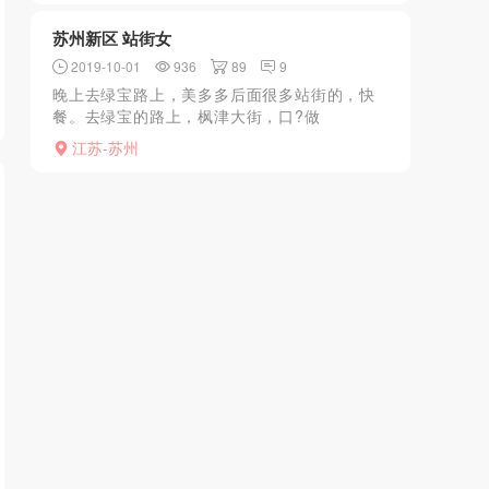
口，各种姿势做。还...
苏州新区 站街女
2019-10-01
936
89
9
晚上去绿宝路上，美多多后面很多站街的，快
餐。去绿宝的路上，枫津大街，口?做
江苏-苏州