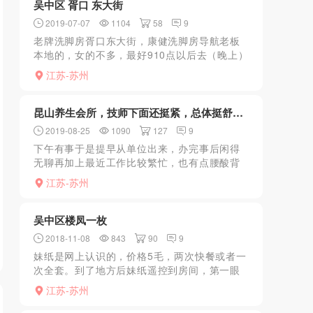
吴中区 胥口 东大街
2019-07-07
1104
58
9
老牌洗脚房胥口东大街，康健洗脚房导航老板
本地的，女的不多，最好910点以后去（晚上）
最近风大，有段日子没去了。
江苏-苏州
昆山养生会所，技师下面还挺紧，总体挺舒服的
2019-08-25
1090
127
9
下午有事于是提早从单位出来，办完事后闲得
无聊再加上最近工作比较繁忙，也有点腰酸背
疼的，于是便想去放松一下。在手机上提前跟
江苏-苏州
人联系好，到了地方跟着引导的人进门，进入
包房后按规矩先洗澡，...
吴中区楼凤一枚
2018-11-08
843
90
9
妹纸是网上认识的，价格5毛，两次快餐或者一
次全套。到了地方后妹纸遥控到房间，第一眼
看过去就觉得嗯，不错！长相中上吧，美中不
江苏-苏州
足个子有点矮，属于娇小型，但确实整体感官
不错。穿了个吊带超...