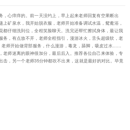
务，心痒痒的。前一天没约上，早上起来老师回复有空果断出
递上矿泉水，我开始脱衣服，老师开始准备调试水温，鸳鸯浴，
花都仔细洗到位，全程笑脸聊天。洗完还帮忙擦拭身体，最让我
服务，有点放不开，老师全程指引，漫游冰火，舌头超级软，老
钟，老师开始做背部服务，什么漫游，毒龙，舔脚，吸皮过水……
，老师迷离的眼神很加分，最后后入。推荐各位自己来体验，专
出击，另一个老师35分钟都吹不出来，这就是最好的对比。毕竟