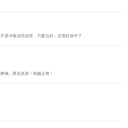
咱不是冲着这些去得，只要活好，态度好就中了
能挣钱，两全其美！给她点赞！