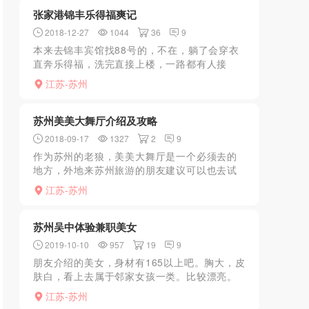
张家港锦丰乐得福爽记
2018-12-27
1044
36
9
本来去锦丰宾馆找88号的，不在，躺了会穿衣
直奔乐得福，洗完直接上楼，一路都有人接
待，进包厢后前两个都pass了，第三个还不
江苏-苏州
错，我比较看看第一眼顺不顺，先按摩，之后
问要不要去按摩房，...
苏州美美大舞厅介绍及攻略
2018-09-17
1327
2
9
作为苏州的老狼，美美大舞厅是一个必须去的
地方，外地来苏州旅游的朋友建议可以也去试
一下。简单的来说，美美就是黑灯舞，什么是
江苏-苏州
黑灯舞我就不介绍了，有兴趣的可以自己百度
下。苏州黑灯舞大概有...
苏州吴中体验兼职美女
2019-10-10
957
19
9
朋友介绍的美女，身材有165以上吧。胸大，皮
肤白，看上去属于邻家女孩一类。比较漂亮。
阴毛少。三点粉嫩。只有白天有空。可能是晚
江苏-苏州
上，父母下班回来不方便吧。真正的兼职。