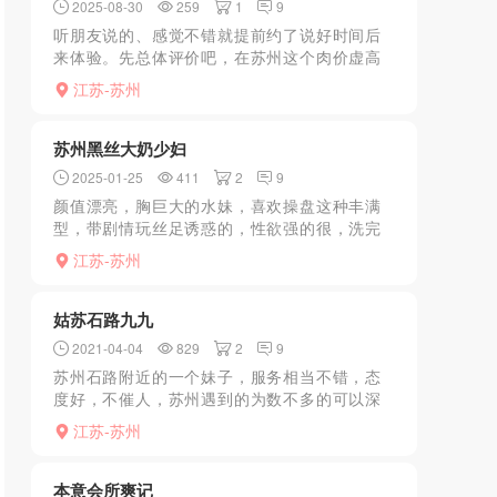
2025-08-30
259
1
9
听朋友说的、感觉不错就提前约了说好时间后
来体验。先总体评价吧，在苏州这个肉价虚高
的地方，思然是我目前玩儿过性价比最高的。
江苏-苏州
再说说流程，进门就开始撩我，脱衣沐浴时就
开始摸摸搞搞。上床一...
苏州黑丝大奶少妇
2025-01-25
411
2
9
颜值漂亮，胸巨大的水妹，喜欢操盘这种丰满
型，带剧情玩丝足诱惑的，性欲强的很，洗完
澡玩一会儿奶头她下面就水汪汪，服务不机
江苏-苏州
车，漫游从耳朵处下来，吹箫前先舔蛋蛋 深喉
技术很棒，逼紧水又多...
姑苏石路九九
2021-04-04
829
2
9
苏州石路附近的一个妹子，服务相当不错，态
度好，不催人，苏州遇到的为数不多的可以深
喉的妹子，加钱可以dulong，去过好几次了，
江苏-苏州
推荐给大家。
本意会所爽记