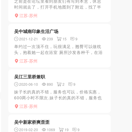
之前是在论坛里看到朋友们有写到本意，休息
时间就去了，打开手机地图到了附近，找了半
天终于找到，进店环境较小，亮点前台和换鞋
江苏-苏州
地方2个妹子不错，然后进换衣地方，洗澡地方
环境不好，很多设施...
吴中城南印象生活广场
2021-12-21
239
15
9
单约过一次顶不住，玩很满足，翘臀可以做枕
头，抱着她一起在浴室 厕所沙发各种干，在浴
室里开着有点水声 妹子叫的好大声好骚好浪，
江苏-苏州
让我深喉插她，她的深喉技术一定要试试，让
你体验一番欧美暴...
吴江三里桥兼职
2020-06-10
890
2
9
妹子长的真的不错，服务也可以，价格实惠，
600两小时不限次.妹子长的真的不错，服务也
可以，价格实惠，600两小时不限次
江苏-苏州
吴中新家桥爽歪歪
2019-02-20
1069
19
9