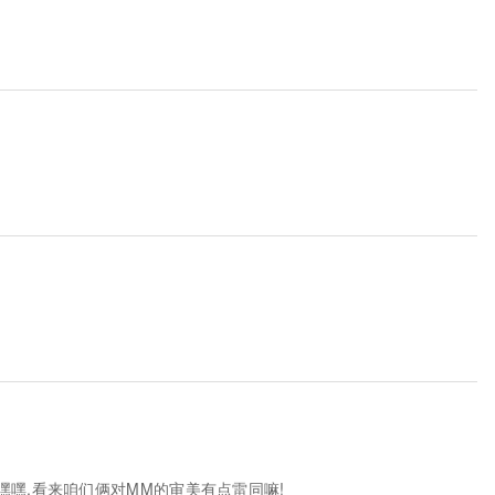
嘿嘿,看来咱们俩对MM的审美有点雷同嘛!