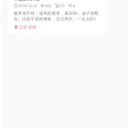
2018-12-12
922
70
9
服务很不错，该有的都有，最后kb，妹子很配
合。比较不错的体验，去过两次，一次点的1
号，还有一次是19号，都不错，很配合。很健
江苏-苏州
谈，感觉不错，性价比很高，苏州就去过那
边，感觉很好，推荐...