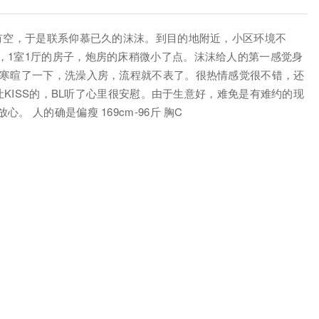
，有空，于是联系仰慕已久的沫沫。到目的地附近，小区环境不
，1室1厅的房子，炮房的床稍微小了点。沫沫给人的第一感觉身
于寒暄了一下，洗澡入房，流程就不表了。很热情感觉很不错，还
不让KISS的，BL听了心里很安慰。由于生意好，难免是有难约的现
 人的确是偏瘦 169cm-96斤 胸C