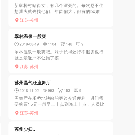
新家桥村站街女，有几个漂亮的。每次忍不住
想泄火就去找他们。年龄偏大，但有的bb嫩
哦，夹得紧紧，价格便宜，值得一去。最近搞
江苏-苏州
得一个美妇三十岁左右，皮肤白白的，奶子不
错。进入房间，上床后...
翠林温泉一般爽
2019-08-19
1104
148
9
翠林温泉一般爽吧。妹子长得还行不服务也行
就是最近严不让拖了摸
江苏-苏州
苏州晶气旺座舞厅
2018-11-02
993
153
9
黑舞厅在乐桥地铁站的旁边交通便利，进门需
要购票15元一般早上十点到晚上十点，人员比
较多，里面妹子也很多，各种类型，年龄20到
江苏-苏州
40岁之间，有很多年龄很年轻的妹子在厕所前
面中央位置，黑...
苏州少妇..