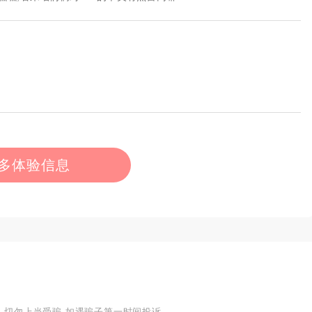
多体验信息
,切勿上当受骗,如遇骗子第一时间投诉.