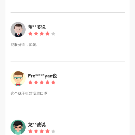
莆**爷说
屁股好圆，舔她
Fre*****yan说
这个妹子挺对我胃口啊
龙**诚说