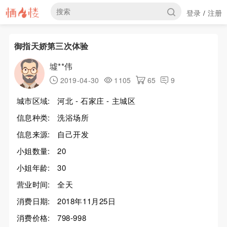
登录
注册
/
御指天娇第三次体验
墟**伟
2019-04-30
1105
65
9
城市区域:
河北 - 石家庄 - 主城区
信息种类:
洗浴场所
信息来源:
自己开发
小姐数量:
20
小姐年龄:
30
营业时间:
全天
消费日期:
2018年11月25日
消费价格:
798-998