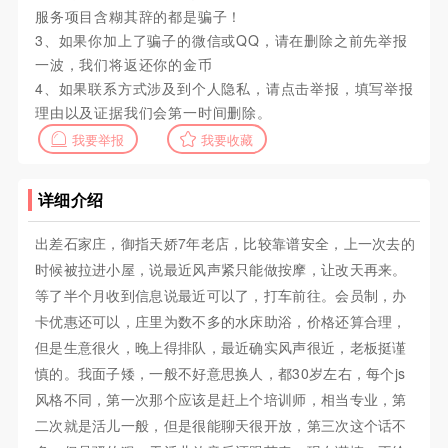
服务项目含糊其辞的都是骗子！
3、如果你加上了骗子的微信或QQ，请在删除之前先举报
一波，我们将返还你的金币
4、如果联系方式涉及到个人隐私，请点击举报，填写举报
理由以及证据我们会第一时间删除。
我要举报
我要收藏
详细介绍
出差石家庄，御指天娇7年老店，比较靠谱安全，上一次去的
时候被拉进小屋，说最近风声紧只能做按摩，让改天再来。
等了半个月收到信息说最近可以了，打车前往。会员制，办
卡优惠还可以，庄里为数不多的水床助浴，价格还算合理，
但是生意很火，晚上得排队，最近确实风声很近，老板挺谨
慎的。我面子矮，一般不好意思换人，都30岁左右，每个js
风格不同，第一次那个应该是赶上个培训师，相当专业，第
二次就是活儿一般，但是很能聊天很开放，第三次这个话不