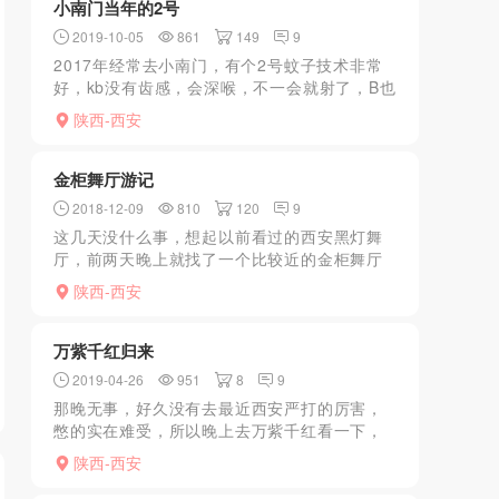
小南门当年的2号
2019-10-05
861
149
9
2017年经常去小南门，有个2号蚊子技术非常
好，kb没有齿感，会深喉，不一会就射了，B也
嫩，扣起来爽，可惜现在关门了
陕西-西安
金柜舞厅游记
2018-12-09
810
120
9
这几天没什么事，想起以前看过的西安黑灯舞
厅，前两天晚上就找了一个比较近的金柜舞厅
去见识一下。本人也是第一次去这种地方，进
陕西-西安
去一看环境果然非常一般，地下室通风不是那
么好有很大的烟味，里...
万紫千红归来
2019-04-26
951
8
9
那晚无事，好久没有去最近西安严打的厉害，
憋的实在难受，所以晚上去万紫千红看一下，
10元门票进场，进去后发现现在灯都不怎么黑
陕西-西安
了，看来舞厅也被波及到了，看到一个小姐穿
的还算暴露，拉入舞...