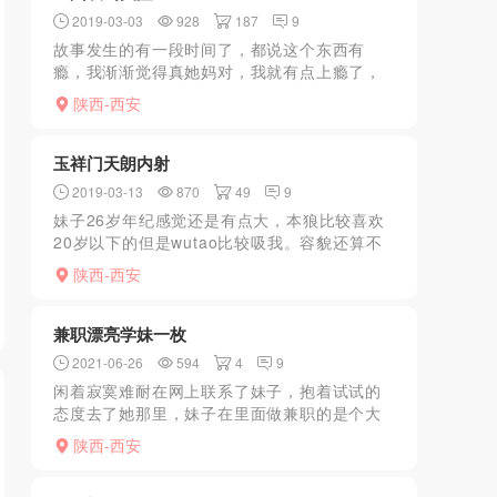
2019-03-03
928
187
9
故事发生的有一段时间了，都说这个东西有
瘾，我渐渐觉得真她妈对，我就有点上瘾了，
每次跟自己说不要去，但是一想环肥燕瘦，各
陕西-西安
有千秋，又忍不住迈开了双腿，所以无非徒增
烦恼。这是一家网店，在...
玉祥门天朗内射
2019-03-13
870
49
9
妹子26岁年纪感觉还是有点大，本狼比较喜欢
20岁以下的但是wutao比较吸我。容貌还算不
错，服务过程挺好很用心。B无异味看起来也算
陕西-西安
比较干净，说是规定每个月都定期体检。心想
有病顾客还...
兼职漂亮学妹一枚
2021-06-26
594
4
9
闲着寂寞难耐在网上联系了妹子，抱着试试的
态度去了她那里，妹子在里面做兼职的是个大
学生，很漂亮，身材好，还有点小羞涩，和妹
陕西-西安
子聊了一会就开始…………具体细节我就不说
了