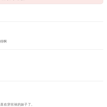
难得啊
就喜欢穿丝袜的妹子了。