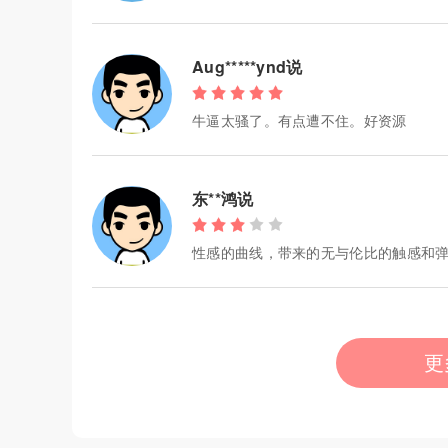
Aug*****ynd说
牛逼太骚了。有点遭不住。好资源
东**鸿说
性感的曲线，带来的无与伦比的触感和
更