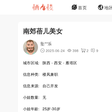
首页
地
南郊蓓儿美女
坠**乐
2025-06-24
398
2
9
城市区域:
陕西 - 西安 - 雁塔区
信息种类:
楼凤兼职
信息来源:
自己开发
小姐数量:
无
小姐年龄:
25岁-30岁