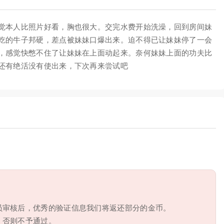
觉本人比照片好看，胸也很大。交完水费开始洗澡，回到房间妹
吃的牛子邦硬，差点被妹妹口爆出来。迫不得已让妹妹停了一会
，感觉快憋不住了让妹妹在上面动起来。奈何妹妹上面的功夫比
还有绝活没有使出来，下次再来尝试吧
员审核后，优秀的验证信息我们将返还部分的金币。
，否则不予通过。