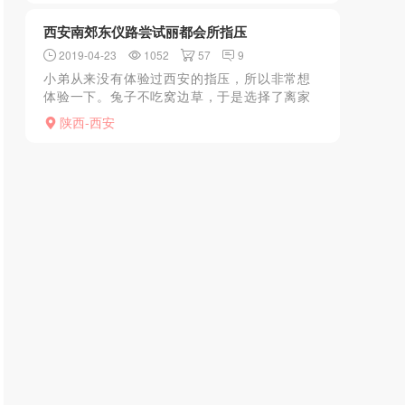
西安南郊东仪路尝试丽都会所指压
2019-04-23
1052
57
9
小弟从来没有体验过西安的指压，所以非常想
体验一下。兔子不吃窝边草，于是选择了离家
比较远的西安南郊这个地方。这个地方号称洗
陕西-西安
浴，门口的告示牌显示足疗58元，进去一问，
确实有这些项目，但...