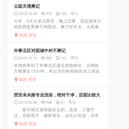
云邸天境爽记
2018-10-26
976
162
9
今年，9月出差去西安，晚上没事，想起朋友介
绍的西安黑舞厅和指压。舞厅经常去，火凤凰
和丸子都还可以。指压还没去过，听说这家不
陕西-西安
错，还有团购。去了上电梯，出来换拖鞋，直
接进小房间，洗澡等...
外事北区对面城中村不爽记
2018-12-10
860
161
9
坐地铁来到了外事北区最近的地铁站，出地铁
大概要走15分钟。本以为在热闹的街道上就会
有，但事实是我想多了。到了差不多晚饭左右
陕西-西安
的时间，一些小巷子里才会出现一些妹子。找
了很久腿都走累了，...
西安未央路专业洗浴，绝对干净，店面比较大
2019-05-30
949
91
9
那天喝完酒和朋友去的，洗澡，三楼干
活，店面很大，服务很全，会先让你选，没有
合适的话，139洗个脚也是不错的。
陕西-西安