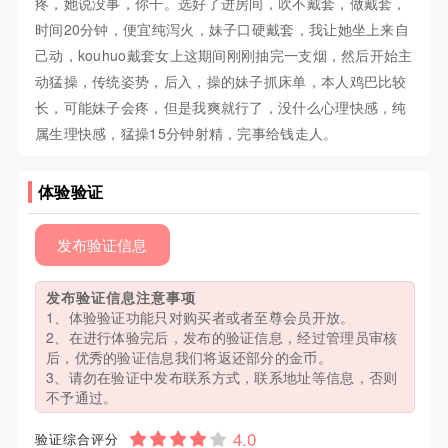
疼，她说没事，你干。选好了进房间，吹不戴套，做戴套，
时间20分钟，便宜纯泻火，妹子口硬戴套，我让她坐上来自
己动，kouhuo戴套女上这期间刚刚抽完一支烟，然后开始主
动猛操，传统姿势，后入，操的妹子抓床单，本人鸡巴比较
长，可能妹子会疼，但是我爽就行了，没什么心理快感，纯
属生理快感，猛操15分钟射精，完事给钱走人。
体验验证
发布验证信息
发布验证信息注意事项
1、体验验证功能只对购买者或者至尊会员开放。
2、在进行体验完后，发布的验证信息，经过管理员审核
后，优秀的验证信息我们将返还部分的金币。
3、请勿在验证中发布联系方式，联系地址等信息，否则
不予通过。
验证综合评分