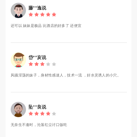
藤**逸说
还可以 妹妹是极品 比酒店的好多了 还便宜
岱**亥说
风骚淫荡的妹子，身材性感迷人，技术一流 ，好水灵诱人的小穴。
坠**良说
无奈生不逢时，沦落红尘讨口饭吃