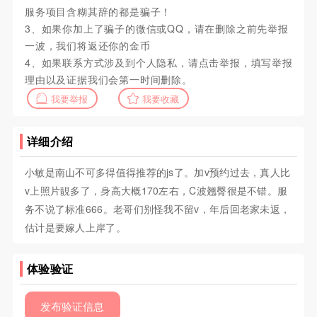
服务项目含糊其辞的都是骗子！
3、如果你加上了骗子的微信或QQ，请在删除之前先举报
一波，我们将返还你的金币
4、如果联系方式涉及到个人隐私，请点击举报，填写举报
理由以及证据我们会第一时间删除。
我要举报
我要收藏
详细介绍
小敏是南山不可多得值得推荐的js了。加v预约过去，真人比
v上照片靚多了，身高大概170左右，C波翘臀很是不错。服
务不说了标准666。老哥们别怪我不留v，年后回老家未返，
估计是要嫁人上岸了。
体验验证
发布验证信息