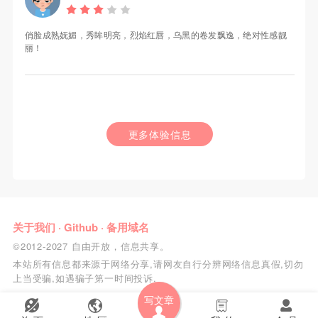
俏脸成熟妩媚，秀眸明亮，烈焰红唇，乌黑的卷发飘逸，绝对性感靓
丽！
更多体验信息
关于我们
·
Github
·
备用域名
©2012-2027 自由开放，信息共享。
本站所有信息都来源于网络分享,请网友自行分辨网络信息真假,切勿
上当受骗,如遇骗子第一时间投诉.
写文章