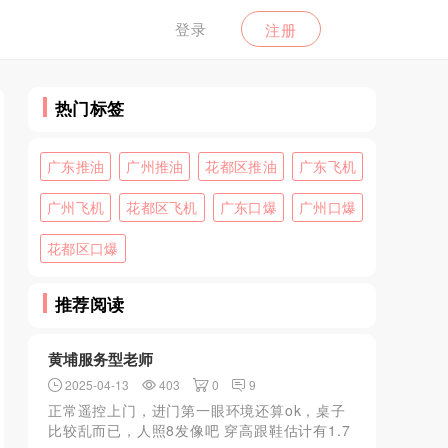
登录
注册
热门标签
广东推油
广州推油
花都区推油
广东飞机
广州飞机
花都区飞机
广东口爆
广州口爆
花都区口爆
推荐阅读
黄埔服务型老师
2025-04-13
403
0
9
正常遥控上门，进门第一眼环境还算ok，桌子
比较乱而已，人照8发像吧 穿高跟鞋估计有1.7