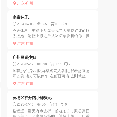
吧，B凶，不胖不瘦，老师很热情，一直闲聊，
广东-广州
还很贴心的准备枸杞热水，然后交钱一起洗
澡，全程帮洗...
永泰妹子..
2024-04-08
355
0
9
今天休息，突然上头就去找了大家都好评的服
务控她，遥控上楼之后从冰箱拿饮料给你，换
鞋，先去洗澡帮洗得很干净，过两次沐浴露。
广东-广州
然后进房间才给钱，她的床真的非常舒服，太
软了，做服务的时候我...
广州昌岗少妇
2020-05-19
830
177
9
风骚少妇,身材般,样貌各花入各眼,我看起来是
可以的,地方可以停车,在前面商场,去到就坐一
下休息就去洗澡开始,服务还可以骚的,接着倣完
广东-广州
一次,转账好了,不会写小黄文
黄埔区神舟路小妹爽记
2023-07-10
504
9
9
路程远，那天有点波折，前往地方，到公寓已
经下午了，公寓挺高档的。遥控上楼，进门看