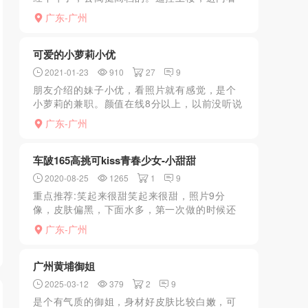
到小姐姐，身材很苗条，颜值中端，算是很满
广东-广州
意。年龄不大，聊天不冷场，开始正题先洗
澡，然后回房间，趴着互...
可爱的小萝莉小优
2021-01-23
910
27
9
朋友介绍的妹子小优，看照片就有感觉，是个
小萝莉的兼职。颜值在线8分以上，以前没听说
过。妹妹的地方有点远，坐地铁过去，见到后
广东-广州
很可爱的小萝莉，有点小成熟风，都是可爱类
型的。笑起来还蛮清...
车陂165高挑可kiss青春少女-小甜甜
2020-08-25
1265
1
9
重点推荐:笑起来很甜笑起来很甜，照片9分
像，皮肤偏黑，下面水多，第一次做的时候还
滴到床单上，是个小嫩妹，不过不是很紧，艹
广东-广州
的她也挺有反应的，健谈胸型不是很好，不过
可以接受，算挺大的,...
广州黄埔御姐
2025-03-12
379
2
9
是个有气质的御姐，身材好皮肤比较白嫩，可