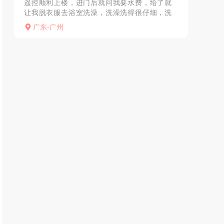
遥控顺利上楼，进门后就问我要水费，给了就
让我脱衣服去浴室洗澡，洗澡洗得很仔细，洗
澡做了乳胶，水萧。洗完选了套衣服，然后躺
广东-广州
床上等老师服务，舔耳，舔胸，舔蛋，口交，
然后问我是否要69，...