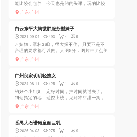
能比较会包养，今天也是约的头课，玩的比较
尽心，只要不太过分的要求，老师都会很满足
广东-广州
提的需求，我比较喜欢后入，老师臀有弹性，
后入特别爽，水也比较...
白云东平大胸微胖服务型妹子
2021-09-04
493
4
9
叫妞妞，罩杯36D，很大握不住。只要不是不
合理的要求都可以做。人图8分，图片带了点美
颜而已。没生过孩子所以下面紧。微胖，也很
广东-广州
听话。关键是昨天才刚开始做，值得调教。服
务和态度都很好，...
广州良家玥玥轻熟女
2024-08-11
425
1
9
约好个小姐姐，定好时间，抽时间就过去了。
到达指定的地，遥控上楼，见到冲甜甜一笑，
进房间，先寒暄了下，聊天温柔，与照片上相
广东-广州
比没什么差距，身材曲线挺拔。颜值轻熟良家
型，大酥胸和小翘臀，...
番禺大石诺诺童颜巨乳
2026-04-03
275
1
9