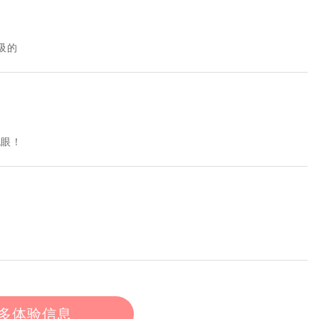
吸的
屁眼！
多体验信息