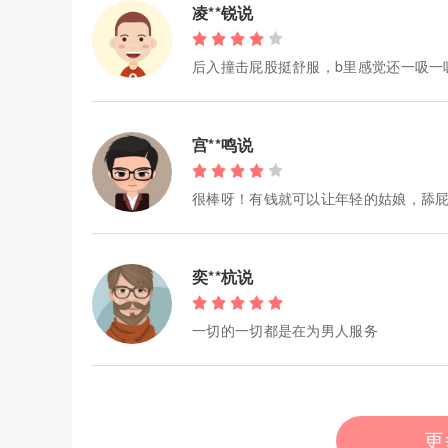
凌**锐说
后入撞击屁股挺舒服，b里感觉还一吸一
宫**鸣说
很棒呀！有钱就可以让年轻的姑娘，舔
奕**杭说
一切的一切都是在为男人服务
更