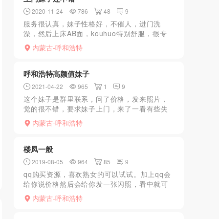
2020-11-24
786
48
9
服务很认真，妹子性格好，不催人，进门洗
澡，然后上床AB面，kouhuo特别舒服，很专
业，感觉是练过的，姿势可以随意切换，交活
内蒙古-呼和浩特
结束，总体感觉良好。
呼和浩特高颜值妹子
2021-04-22
965
1
9
这个妹子是群里联系，问了价格，发来照片，
觉的很不错，要求妹子上门，来了一看有些失
望，本人是本人，但是脸上全是痘印，既然来
内蒙古-呼和浩特
个就开始吧，先口，这妹子绝对专业，口不咋
滴，手法不错，几下就...
楼凤一般
2019-08-05
964
85
9
qq购买资源，喜欢熟女的可以试试。加上qq会
给你说价格然后会给你发一张闪照，看中就可
以去。地址会给你发定位，遥控上楼。有很多
内蒙古-呼和浩特
丝袜，任你选选择。kouhuo个人感觉一般（我
比较敏感，...