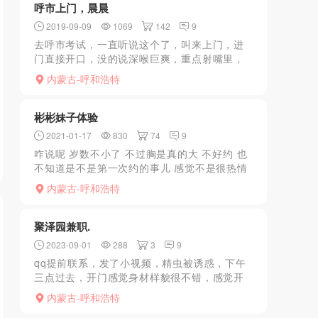
呼市上门，晨晨
2019-09-09
1069
142
9
去呼市考试，一直听说这个了，叫来上门，进
门直接开口，没的说深喉巨爽，重点射嘴里，
之后躺下，接着给你口，B水巨多，硬了要
内蒙古-呼和浩特
干……太着急，没搞成，接着口，结果朋友要
来，没搞第二次，缺点就...
彬彬妹子体验
2021-01-17
830
74
9
咋说呢 岁数不小了 不过胸是真的大 不好约 也
不知道是不是第一次约的事儿 感觉不是很热情
并且很急的样子 一直催 时间长一点就催着让出
内蒙古-呼和浩特
来 emm 叫的很勾人 胸也很大
聚泽园兼职.
2023-09-01
288
3
9
qq提前联系，发了小视频，精虫被诱惑，下午
三点过去，开门感觉身材样貌很不错，感觉开
始上头，简单冲洗一下，全套流程服务，由于
内蒙古-呼和浩特
半个月没释放，服务过程差点缴械，稍微停了