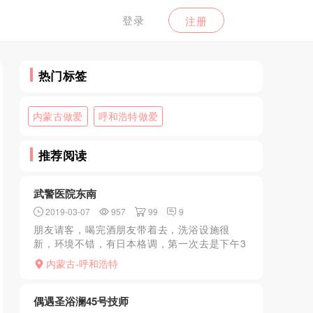
登录
注册
热门标签
内蒙古做爱
呼和浩特做爱
推荐阅读
武警医院东南
2019-03-07
957
99
9
朋友请客，喝完酒朋友带着去，洗浴设施很
新，环境不错，有日本格调，第一次去是下午3
点多，有海选，大概20多个鱼缸选。选了26
内蒙古-呼和浩特
号，进屋介绍了价位，26号不会跳选择798。
年纪有点大估计...
偶遇圣浴澜45号技师