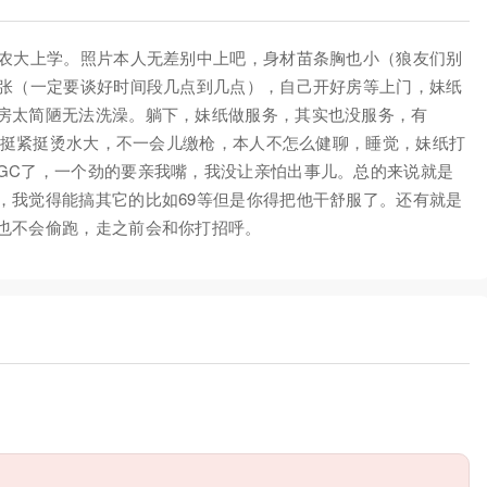
在农大上学。照片本人无差别中上吧，身材苗条胸也小（狼友们别
5张（一定要谈好时间段几点到几点），自己开好房等上门，妹纸
房太简陋无法洗澡。躺下，妹纸做服务，其实也没服务，有
妹纸挺紧挺烫水大，不一会儿缴枪，本人不怎么健聊，睡觉，妹纸打
GC了，一个劲的要亲我嘴，我没让亲怕出事儿。总的来说就是
，我觉得能搞其它的比如69等但是你得把他干舒服了。还有就是
也不会偷跑，走之前会和你打招呼。