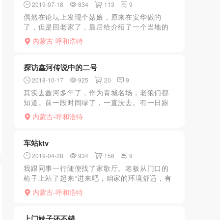
2019-07-18
834
113
9
偶然在论坛上发现个姑娘，原来在安华做的
了，但是回老家了，最后给介绍了一个当地的
女的，聊天之后发现是原圣浴兰的45号，因为
内蒙古-呼和浩特
大查之前老去圣浴兰，知道服务不错，洗澡之
后聊了会就开始给我服...
探访鑫河传说中的二号
2018-10-17
925
20
9
其实去鑫河多年了，作为青城名场，老狼们都
知道。前一段时间绿了，一直没去。有一日跟
一LY聊天时提到鑫河二号，据说很牛。恰好论
内蒙古-呼和浩特
坛一哥们儿也在文中推荐2号，遂起歹意。今日
下午闲来无事，想...
车站ktv
2019-04-28
934
156
9
我跟同事一行随便找了家歌厅。老板从门口的
椅子上站了起来“进来吧，咱家的环境舒适，有
小姐。”该老板一边说一边将我们迎进了屋内。
内蒙古-呼和浩特
这家歌厅的装饰并不豪华，也并非老板娘所称
环境舒适，包厢内...
上门妹子还不错