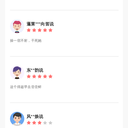
蓬莱***向笛说
操一宿不射，干死她
东**韵说
这个得趁早去尝尝鲜
风**焕说