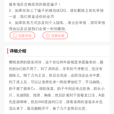
服务项目含糊其辞的都是骗子！
3、如果你加上了骗子的微信或QQ，请在删除之前先举报
一波，我们将返还你的金币
4、如果联系方式涉及到个人隐私，请点击举报，填写举报
理由以及证据我们会第一时间删除。
我要举报
我要收藏
详细介绍
樱桃老师的朋友诗诗，这个价位和年龄都是来耍服务的，颜
控的ly们就不用了。到了房间后，非常的干净整洁，也没有
烟味儿。聊了几句之后，然后去洗澡，会陪洗还会水中萧。
到了床上后，可以让老师先来一阵按摩放松下，手法娴熟，
奶子握了握有C+，很软保真。奶子中间还有点纹身，奶头小
只，先做B面、指滑、胸推，然后趴着到下面毒龙口活，A面
先是舔咪咪，然后360度旋转口活，摸着老师的逼逼水水也
流出来了，最后戴帽开干，换了几个姿势后出货。