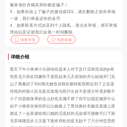
服务项目含糊其辞的都是骗子！
3、如果你加上了骗子的微信或QQ，请在删除之前先举报
一波，我们将返还你的金币
4、如果联系方式涉及到个人隐私，请点击举报，填写举报
理由以及证据我们会第一时间删除。
我要举报
我要收藏
详细介绍
那天下午小弟弟十分躁动但是本人对于足疗店和洗浴的js有
些意见只喜欢找兼职于是想起来几天前加的开心姐姐开门见
山了商量好了500两次她告诉我在眼科医院附近到了之后遥
控我到对面小区见面后发现与照片出处不是很大毕竟岁数不
小了但是能保养的这么好也实属不易了你可以指定她穿什么
由于小狼有丝袜控所以让她换上了黑丝换好衣服后直接上床
挑逗了一会直接给我口她的活蛮好的无齿感可接吻可口下面
无异味随后步入主题下面有些松但是无妨干了六分钟交货然