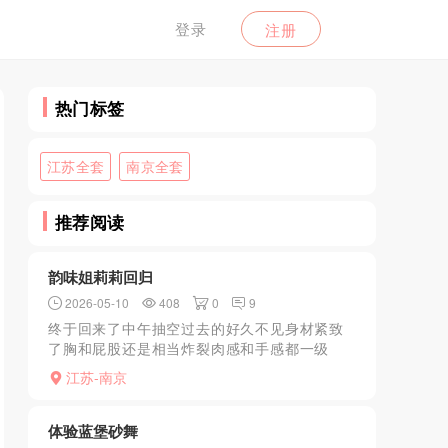
登录
注册
热门标签
江苏全套
南京全套
推荐阅读
韵味姐莉莉回归
2026-05-10
408
0
9
终于回来了中午抽空过去的好久不见身材紧致
了胸和屁股还是相当炸裂肉感和手感都一级
棒！聊了一会就抱在一起舔了姐姐的嘴巴很性
江苏-南京
感吃鸡鸡丝滑顺着蛋蛋舔到枪头开会吮吸很享
受！大屁股十分圆润两手...
体验蓝堡砂舞