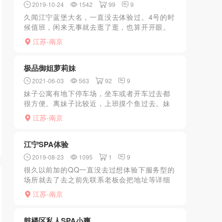
2019-10-24
1542
99
9
久闻江宁蓝堡大名，一直没去体验过。4号的时
候值班，闲来无事就去逛了逛，也算开开眼。
买票进场不表，初玩此类不太放的开，里面漂
江苏-南京
亮妹子不少，就是那种街上擦肩而过有回头欲
望的，期间也有人过...
极品御姐萝莉妹
2021-06-03
563
92
9
妹子公寓有地下停车场，坐车或者开车过去都
很方便。离妹子比较近，上班摸个鱼过去。妹
子的地方比较好找遥控上楼，安全放心。本人
江苏-南京
比较喜欢清纯风格.所以来之前让妹子画个淡妆
即可。开门一见，一...
江宁SPA体验
2019-08-23
1095
1
9
很久以前加的QQ一直没去过想体验下服务型的
场所就去了去之前先联系老板会把地址等详细
信息发给你到了联系遥控上楼开门在一个单身
江苏-南京
公寓里面进去妹子先帮你洗干净妹子身材还是
不错的先背面dul...
鼓楼区私人SPA小爽