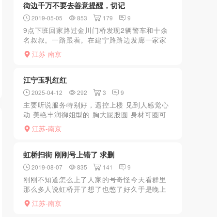
街边千万不要去善意提醒，切记
2019-05-05
853
179
9
9点下班回家路过金川门桥发现2辆警车和十余
名叔叔。一路跟着。在建宁路路边发廊一家家
看。怕怕，兄弟们冷静啊
江苏-南京
江宁玉乳红红
2025-04-12
292
3
9
主要听说服务特别好，遥控上楼 见到人感觉心
动 美艳丰润御姐型的 胸大屁股圆 身材可圈可
点 胸有C很欲 很热情 是我喜欢的类型 洗过澡
江苏-南京
跟据你自己喜好选制服 丝袜高跟 开始服务 先
从后...
虹桥扫街 刚刚号上错了 求删
2019-08-07
835
141
9
刚刚不知道怎么上了人家的号奇怪今天看群里
那么多人说虹桥开了想了也憋了好久于是晚上
9-10点的样子就去看看了一开始大门全部紧锁
江苏-南京
绕了两圈看到桥头有人看我不过也没搭理我的