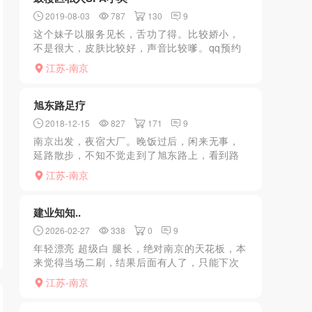
2019-08-03
787
130
9
这个妹子以服务见长，舌功了得。比较娇小，
不是很大，皮肤比较好，声音比较嗲。qq预约
直接来到妹子住所，照片一致，洗完ab面按
江苏-南京
摩，手法，口法非常到位，最后口出来。唯一
遗憾，妹子不啪。5...
旭东路足疗
2018-12-15
827
171
9
南京出发，夜宿大厂。晚饭过后，闲来无事，
延路散步，不知不觉走到了旭东路上，看到路
边有几家足疗店，还有练歌房，霓虹闪烁，气
江苏-南京
氛暧昧。来回走了一下，看每家都有小妹在大
厅站着向外张望，走到...
建业知知..
2026-02-27
338
0
9
年轻漂亮 超级白 腿长，绝对南京的天花板，本
来觉得当场二刷，结果后面有人了，只能下次
再去，服务态度非常好，腿长，皮肤白，绝对
江苏-南京
值得一去