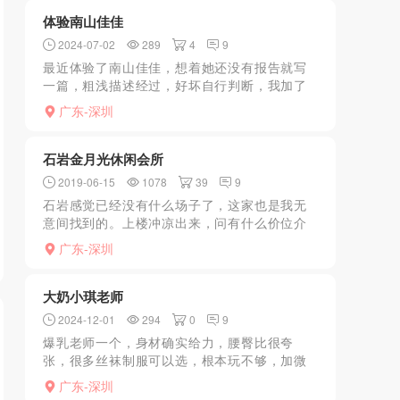
目都有，骚的不...
体验南山佳佳
2024-07-02
289
4
9
最近体验了南山佳佳，想着她还没有报告就写
一篇，粗浅描述经过，好坏自行判断，我加了
她很久了一直没时间或者不想去那么远找一
广东-深圳
个，但是龙华这边好像也没什么新人了，就约
一下南山的吧，刚好看到...
石岩金月光休闲会所
2019-06-15
1078
39
9
石岩感觉已经没有什么场子了，这家也是我无
意间找到的。上楼冲凉出来，问有什么价位介
绍有168和218的，一听就直接点了个218的试
广东-深圳
试，在走廊看见有几个技师还是不错的，可惜
忘记问号码了...
大奶小琪老师
2024-12-01
294
0
9
爆乳老师一个，身材确实给力，腰臀比很夸
张，很多丝袜制服可以选，根本玩不够，加微
信直接约就可以，也是电话号码，随便操盘调
广东-深圳
情，进入状态后骚骚的，吹箫的时候很放的