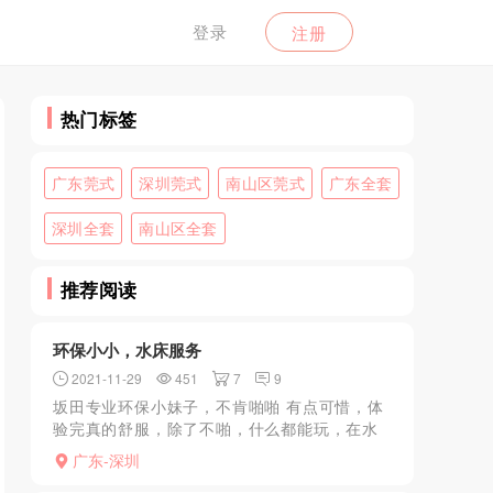
登录
注册
热门标签
广东莞式
深圳莞式
南山区莞式
广东全套
深圳全套
南山区全套
推荐阅读
环保小小，水床服务
2021-11-29
451
7
9
坂田专业环保小妹子，不肯啪啪 有点可惜，体
验完真的舒服，除了不啪，什么都能玩，在水
床上日本女优的感觉，全身搞上润滑油，屁股
广东-深圳
推 胸推，毒龙 磨棒棒，按摩没有啪啪 其他项