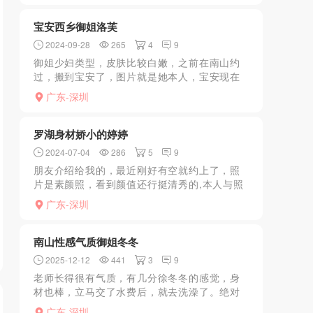
开，手口并用jj上全是她...
宝安西乡御姐洛芙
2024-09-28
265
4
9
御姐少妇类型，皮肤比较白嫩，之前在南山约
过，搬到宝安了，图片就是她本人，宝安现在
是照骗重灾区了，身高170，价格比较亲民，三
广东-深圳
件套，能配合都配合，泄火可以去探探。
罗湖身材娇小的婷婷
2024-07-04
286
5
9
朋友介绍给我的，最近刚好有空就约上了，照
片是素颜照，看到颜值还行挺清秀的,本人与照
片相差无几，笑起来挺甜的，身材算是萝莉型
广东-深圳
吧。皮肤白，如果说最大的特点的话就是口活
好，听话配合温柔吧...
南山性感气质御姐冬冬
2025-12-12
441
3
9
老师长得很有气质，有几分徐冬冬的感觉，身
材也棒，立马交了水费后，就去洗澡了。绝对
鸳鸯浴，老师抹了沐浴液后会在后面抱着你打
广东-深圳