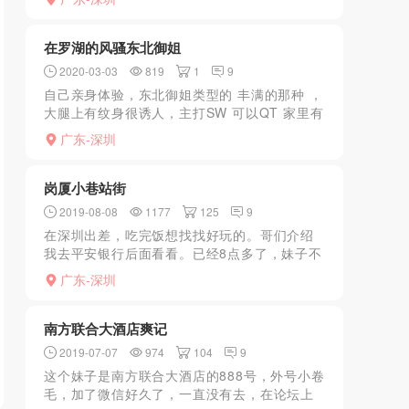
圈圈，背部都是老师的车灯感，饱满、丝滑，
然后用大腿划过腹股沟...
在罗湖的风骚东北御姐
2020-03-03
819
1
9
自己亲身体验，东北御姐类型的 丰满的那种 ，
大腿上有纹身很诱人，主打SW 可以QT 家里有
很多衣服高跟鞋可以随便用 主要做的就是FW
广东-深圳
我介绍下 今年是27岁 净身高是165 体...
岗厦小巷站街
2019-08-08
1177
125
9
在深圳出差，吃完饭想找找好玩的。哥们介绍
我去平安银行后面看看。已经8点多了，妹子不
多。在小巷走了差不多10分钟，看到一个mm
广东-深圳
站在小巷的便利店旁边，就问了。带套吹，
做。吹得挺爽的，然...
南方联合大酒店爽记
2019-07-07
974
104
9
这个妹子是南方联合大酒店的888号，外号小卷
毛，加了微信好久了，一直没有去，在论坛上