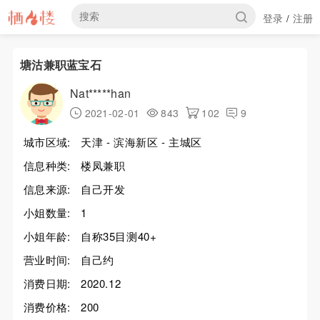
登录
注册
/
塘沽兼职蓝宝石
Nat*****han
2021-02-01
843
102
9
城市区域:
天津 - 滨海新区 - 主城区
信息种类:
楼凤兼职
信息来源:
自己开发
小姐数量:
1
小姐年龄:
自称35目测40+
营业时间:
自己约
消费日期:
2020.12
消费价格:
200