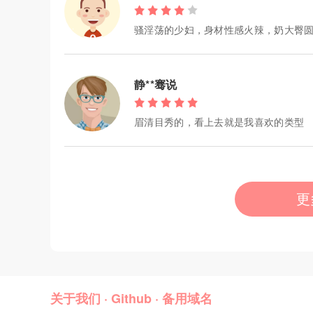
骚淫荡的少妇，身材性感火辣，奶大臀
静**骞说
眉清目秀的，看上去就是我喜欢的类型
更
关于我们
·
Github
·
备用域名