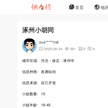
首页
地
涿州小胡同
xue*****in8
2025-06-24
381
0
9
城市区域:
河北 - 保定 - 涿州市
信息种类:
发廊站街
信息来源:
自己开发
小姐数量:
15
小姐年龄:
18-45