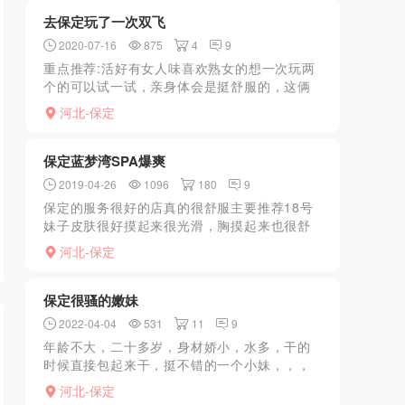
炮200+ko...
去保定玩了一次双飞
2020-07-16
875
4
9
重点推荐:活好有女人味喜欢熟女的想一次玩两
个的可以试一试，亲身体会是挺舒服的，这俩
女人伺候人的功夫挺好的，就是年龄放在哪。
河北-保定
保定蓝梦湾SPA爆爽
2019-04-26
1096
180
9
保定的服务很好的店真的很舒服主要推荐18号
妹子皮肤很好摸起来很光滑，胸摸起来也很舒
服。主要18号妹子做dulong真的是用舌头舔，
河北-保定
真的很舒服。这里强调下前几天给做的9号技师
虽然也还...
保定很骚的嫩妹
2022-04-04
531
11
9
年龄不大，二十多岁，身材娇小，水多，干的
时候直接包起来干，挺不错的一个小妹，，，
重点推荐：年轻嫩
河北-保定