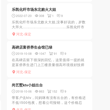
乐凯化纤市场东北败火大姐
2022-07-20
308
1
9
乐凯化纤市场东北败火大姐,没事好说的，岁数
大拜火.....................................乐凯化纤市
场东北败火大姐,没事好说的，岁数大拜火
河北-保定
高碑店富侨养生会馆已绿
2019-10-08
1047
91
9
在高碑店留下很深的回忆，这里值得一提的就
是富侨养生进门上三楼质量很高环境很好技师
的质量很高出了电梯就有美女迎宾接待
河北-保定
manyouSPA的绝美胜地但是这次再去突然只剩
下足疗了直接告知没...
尚艺墅ktv小姐出台
2018-10-06
863
152
9
带客户去ktv，问妈咪有没有出台的，有价格还
不低1500包夜，想着公司报销，这个价格忍
了，敲定唱完歌给安排，开始期待结束；唱完
北京-保定