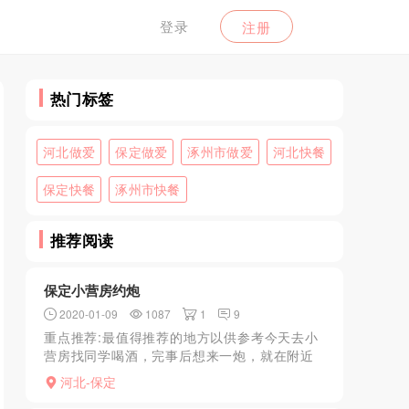
登录
注册
热门标签
河北做爱
保定做爱
涿州市做爱
河北快餐
保定快餐
涿州市快餐
推荐阅读
保定小营房约炮
2020-01-09
1087
1
9
重点推荐:最值得推荐的地方以供参考今天去小
营房找同学喝酒，完事后想来一炮，就在附近
转了一下，一个老太太说有妹子，21岁，我去
河北-保定
看看，妹子奶子比较大，比较年轻，95后，打