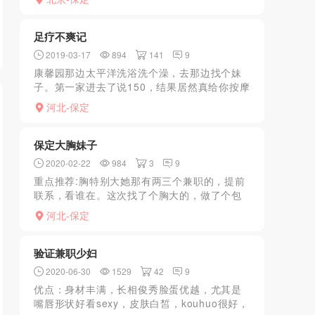
歌等了好久，都没耐心了；还好给安排的妹子
觉得很满意，问...
足疗不爽记
2019-03-17
894
141
9
康馨园那边太平洋洗浴洗个澡，去那边找个妹
子。第一家进去了说150，结果居然真给你按摩
起来了，好像一点都不懂哪个女生。也不知是
河北-保定
不懂还是不懂装懂。又找了一家200不带口，先
带你上楼。因...
保定大胸妹子
2020-02-22
984
3
9
重点推荐:胸特别大她那有两三个兼职的，提前
联系，看谁在。这次找了个胸大的，做了个包
时，挺会玩，也挺骚的，试试就知道了
河北-保定
验证兼职少妇
2020-06-30
1529
42
9
优点：身材丰满，长相俊秀脸蛋优越，尤其是
嘴唇形状好看sexy，皮肤白皙，kouhuo很好，