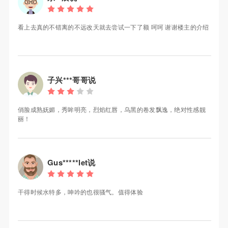
看上去真的不错离的不远改天就去尝试一下了额 呵呵 谢谢楼主的介绍
子兴***哥哥说
俏脸成熟妩媚，秀眸明亮，烈焰红唇，乌黑的卷发飘逸，绝对性感靓
丽！
Gus*****let说
干得时候水特多，呻吟的也很骚气。值得体验