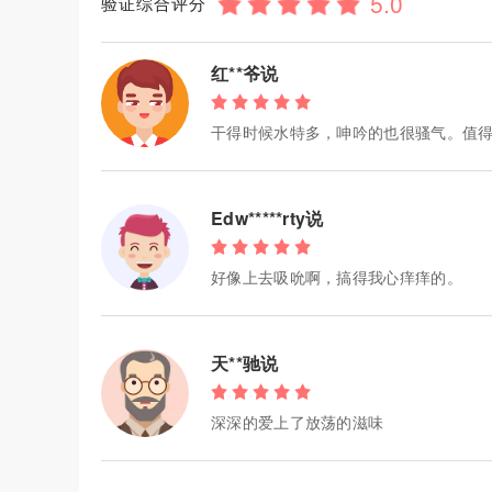
验证综合评分
红**爷说
干得时候水特多，呻吟的也很骚气。值
Edw*****rty说
好像上去吸吮啊，搞得我心痒痒的。
天**驰说
深深的爱上了放荡的滋味