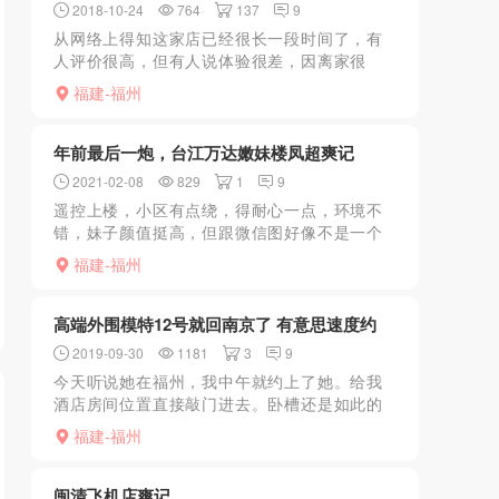
2018-10-24
764
137
9
从网络上得知这家店已经很长一段时间了，有
人评价很高，但有人说体验很差，因离家很
近，一直没有机会去体验（哈哈，主要是怕熟
福建-福州
人啊），最近还是忍不住去了一次，上楼必须
先报经理名字，换鞋，然...
年前最后一炮，台江万达嫩妹楼凤超爽记
2021-02-08
829
1
9
遥控上楼，小区有点绕，得耐心一点，环境不
错，妹子颜值挺高，但跟微信图好像不是一个
人，好像是另外一起的小姐妹，小姐妹已经返
福建-福州
乡，她也快回去了。说是22岁，但感觉比22大
一些，但也没大多...
高端外围模特12号就回南京了 有意思速度约
2019-09-30
1181
3
9
今天听说她在福州，我中午就约上了她。给我
酒店房间位置直接敲门进去。卧槽还是如此的
漂亮、身高167，36C、一头长长的波浪卷发、
福建-福州
挺拔的鼻子、会放电的双眼。然后进去邀我坐
下、付款、双方...
闽清飞机店爽记