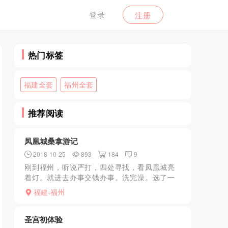
登录
注册
热门标签
福建全套
福州全套
推荐阅读
凤凰城桑拿游记
2018-10-25
893
184
9
刚到福州，听说严打，四处寻找，看凤凰城亮
着灯。就进去办事交钱办事。洗完澡。选了一
个湖南的小妹，kouhuo技术十分的好，几乎都
福建-福州
舔出来了，舔舒服了马上DT，上班，不机车也
不催你，后面...
圣宫初体验