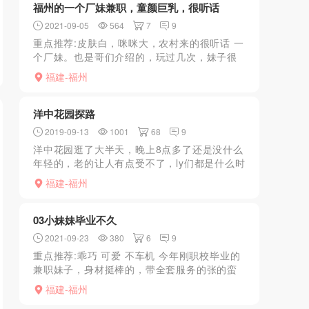
福州的一个厂妹兼职，童颜巨乳，很听话
2021-09-05
564
7
9
重点推荐:皮肤白，咪咪大，农村来的很听话 一
个厂妹。也是哥们介绍的，玩过几次，妹子很
生疏，服务啥的都不懂，好在很听话，让做什
福建-福州
么就做什么。
洋中花园探路
2019-09-13
1001
68
9
洋中花园逛了大半天，晚上8点多了还是没什么
年轻的，老的让人有点受不了，ly们都是什么时
候去的？
福建-福州
03小妹妹毕业不久
2021-09-23
380
6
9
重点推荐:乖巧 可爱 不车机 今年刚职校毕业的
兼职妹子，身材挺棒的，带全套服务的张的蛮
水灵的，这是我第一次约她了她比较乖巧听话
福建-福州
我时间比较久他不催人各种姿势她都配合她下