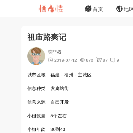
首页
地
祖庙路爽记
奕**叔
2019-07-12
870
87
9
城市区域:
福建 - 福州 - 主城区
信息种类:
发廊站街
信息来源:
自己开发
小姐数量:
5个左右
小姐年龄:
30到40