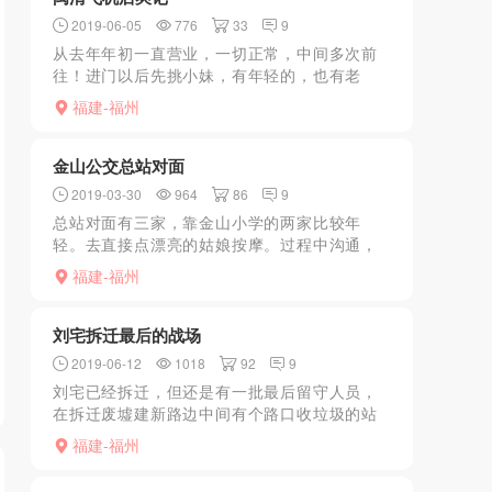
2019-06-05
776
33
9
从去年年初一直营业，一切正常，中间多次前
往！进门以后先挑小妹，有年轻的，也有老
的，不说就会被自动安排。ml要说，如果很多
福建-福州
次，安全，态度也好，45分钟时间够量，性价
比还是很高的！从去...
金山公交总站对面
2019-03-30
964
86
9
总站对面有三家，靠金山小学的两家比较年
轻。去直接点漂亮的姑娘按摩。过程中沟通，
不合适可以换人。感觉性价比还可以。
福建-福州
刘宅拆迁最后的战场
2019-06-12
1018
92
9
刘宅已经拆迁，但还是有一批最后留守人员，
在拆迁废墟建新路边中间有个路口收垃圾的站
点，站点附近有几个站姐女，年龄偏大，重口
福建-福州
味慎入，感觉很危险很荒凉