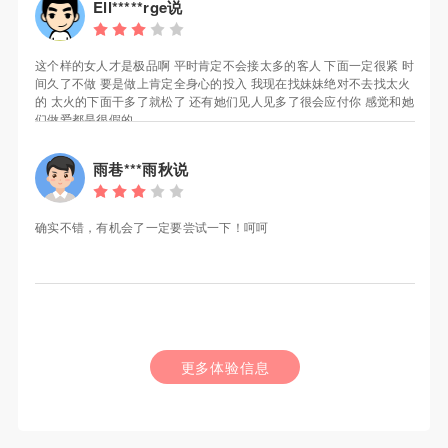
Ell*****rge说
这个样的女人才是极品啊 平时肯定不会接太多的客人 下面一定很紧 时
间久了不做 要是做上肯定全身心的投入 我现在找妹妹绝对不去找太火
的 太火的下面干多了就松了 还有她们见人见多了很会应付你 感觉和她
们做爱都是很假的
雨巷***雨秋说
确实不错，有机会了一定要尝试一下！呵呵
更多体验信息