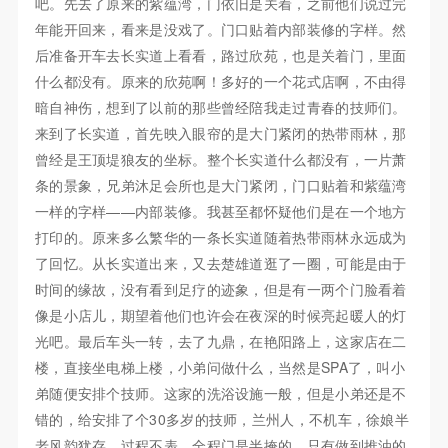
吧。先去了原来的紫蕴湾，门依旧是关着，之前他们说过完
年能开回来，看来是没戏了。门口贴着内部装修的字样。然
后准备开车去长实道上看看，路过欣苑，也是关着门，里面
什么都没有。原来的欣苑啊！多好的一个花式店啊，不由得
暗自神伤，想到了以前的那些曾经陪我走过青春的技师们。
来到了长实道，首先映入眼帘的是大门紧闭的热带雨林，那
曾经是王顶堤狼友的坐标。整个长实道什么都没有，一片萧
条的景象，兄弟沐足会所也是大门紧闭，门口贴着和紫蕴湾
一样的字样——内部装修。我甚至都怀疑他们是在一个地方
打印的。原来多么繁华的一条长实道随着热带雨林永远成为
了回忆。从长实道出来，又去楚雄道逛了一圈，可能是由于
时间的缘故，没有看到足疗的迹象，但是有一两个门脸看着
像是小店儿，期望着他们也许会在夜深的时候亮起暖人的灯
光吧。最后车头一转，去了九鼎，在艳阳路上，这家店在二
楼，直接坐电梯上楼，小弟问做什么，当然是SPA了，叫小
弟随便安排个技师。这家的洗浴设施一般，但是小弟还是不
错的，给安排了个30多岁的技师，兰州人，不机车，徐娘半
老风韵犹存。过程不表，全程门是半掩的，只有做到推油的