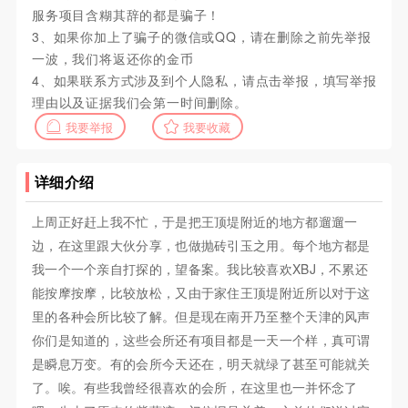
服务项目含糊其辞的都是骗子！
3、如果你加上了骗子的微信或QQ，请在删除之前先举报
一波，我们将返还你的金币
4、如果联系方式涉及到个人隐私，请点击举报，填写举报
理由以及证据我们会第一时间删除。
我要举报
我要收藏
详细介绍
上周正好赶上我不忙，于是把王顶堤附近的地方都遛遛一
边，在这里跟大伙分享，也做抛砖引玉之用。每个地方都是
我一个一个亲自打探的，望备案。我比较喜欢XBJ，不累还
能按摩按摩，比较放松，又由于家住王顶堤附近所以对于这
里的各种会所比较了解。但是现在南开乃至整个天津的风声
你们是知道的，这些会所还有项目都是一天一个样，真可谓
是瞬息万变。有的会所今天还在，明天就绿了甚至可能就关
了。唉。有些我曾经很喜欢的会所，在这里也一并怀念了