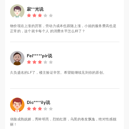
寂**光说
物价现在上涨的厉害，劳动力成本也跟随上涨，小姐的服务费高也是
正常的，这个就卡每个人 的消费水平怎么样了？
Fel*****pir说
久负盛名的LF了，楼主验证辛苦。希望能继续见到你的原创。
Dic****ily说
俏脸成熟妩媚，秀眸明亮，烈焰红唇，乌黑的卷发飘逸，绝对性感靓
丽！