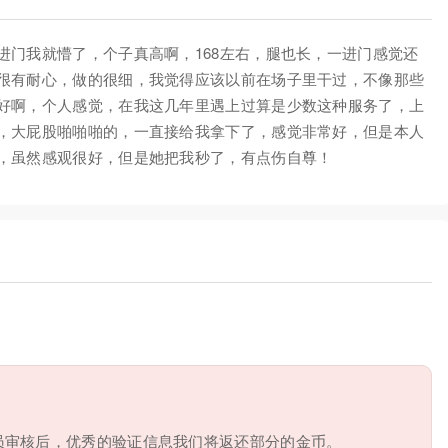
进门我就懵了，个子真高啊，168左右，腿也长，一进门感觉还
很有耐心，做的很细，我觉得应该以前在场子里干过，不像那些
好啊，个人感觉，在我这几年里遇上过算是少数这种服务了，上
，大屁股啪啪啪的，一直接给我拿下了，感觉非常好，但是本人
，虽然感观很好，但是她把我秒了，有点伤自尊！
员审核后，优秀的验证信息我们将返还部分的金币。