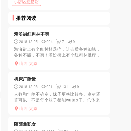
小店区鸳鸯浴
推荐阅读
漪汾街红树林不爽
2018-12-05
904
7
9
漪汾街上有个红树林足疗，进去后各种加钱，
各种不能，不爽！漪汾街上有个红树林足疗，
进去后各种加钱，各种不能，不爽！漪汾街上
山西-太原
有个红树林足疗，进去后各种加钱，各种不
能，不爽！漪汾街上有个...
机床厂附近
2018-12-08
921
131
9
人数和年龄不确定，妹子更换比较多。身材还
算可以，不是每个妹子都能wutao干。总体来
说还是一般吧，安全是安全，做和门店不在一
山西-太原
起，做在二楼。
陌陌兼职女