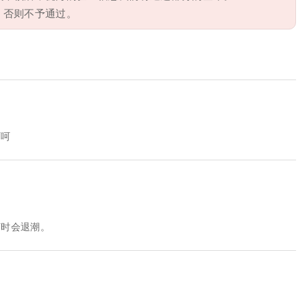
，否则不予通过。
呵呵
何时会退潮。