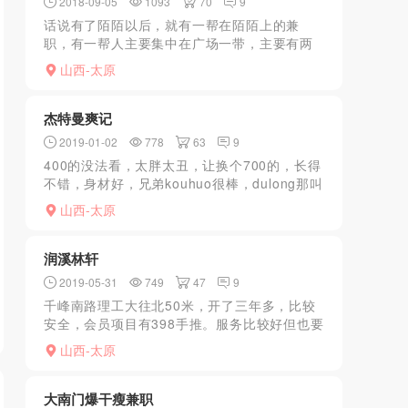
2018-09-05
1093
70
9
话说有了陌陌以后，就有一帮在陌陌上的兼
职，有一帮人主要集中在广场一带，主要有两
大片地区。一片地区在长途汽车站后面，迎泽
山西-太原
南街附近。另一片在并州饭店后面。以中老年
女人为主，价格一般20...
杰特曼爽记
2019-01-02
778
63
9
400的没法看，太胖太丑，让换个700的，长得
不错，身材好，兄弟kouhuo很棒，dulong那叫
一个爽，差点给口出来，提枪进洞，不是很
山西-太原
紧，还凑合，kouhuo值得拥有。400的没...
润溪林轩
2019-05-31
749
47
9
千峰南路理工大往北50米，开了三年多，比较
安全，会员项目有398手推。服务比较好但也要
看技师，77号技师不错年轻漂亮重点是kouhuo
山西-太原
好，舌头回裹着龟头摩擦相当享受。如果经常
去的话...
大南门爆干瘦兼职