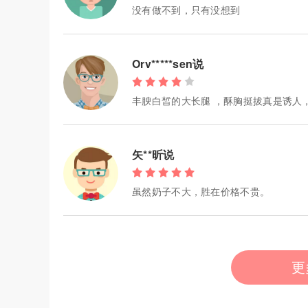
没有做不到，只有没想到
Orv*****sen说
丰腴白皙的大长腿 ，酥胸挺拔真是诱人
矢**昕说
虽然奶子不大，胜在价格不贵。
更