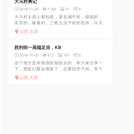
大马村爽记
2018-11-25
1159
21
9
大马村太原人都知道，著名城中村，嫖娼的，
卖淫的，吸毒的，三教九流干啥的也有，今天
就说说大马村的小姐们，大马村历史悠久，现
山西-太原
在的小姐大部分都是当年杨家煲和殷家堡拆了
后过来的，包括那几个...
胜利街一高端足浴，KB
2018-10-05
812
107
9
这个地方是本狼朋友领的去的，和大家分享一
下。朋友们聚会喝多了，总要找些干的，有个
爱玩的朋友就介绍说这里好，说是比云裳啦玉
山西-太原
指都好，可以去试试，本狼就跟上去了。具体
介绍一下项目。有俩一...