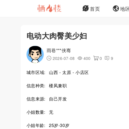
首页
地
电动大肉臀美少妇
雨巷***侠骞
2026-07-08
400
0
9
城市区域:
山西 - 太原 - 小店区
信息种类:
楼凤兼职
信息来源:
自己开发
小姐数量:
无
小姐年龄:
25岁-30岁