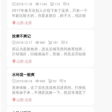
2018-11-18
1144
114
9
2017年春天在别人介绍下来了这里，只有一个
年龄比较大的，但是皮肤白，奶子大，也比较
骚，怎么都配合，总之玩的还比较尽兴。就是
山西-太原
女的可能刚吃了火腿，嘴里一股火腿味道，很
不好闻，就马马虎...
按摩不爽记
2018-12-17
985
181
9
原以为是家炮房，进去后领导房间推荐技师，
介绍项目，问能推油不，答能，同意后开始按
摩，全身按摩后结束，问推油呢？答已经全身
山西-太原
推油了，晕！
水玲珑一般爽
2019-06-18
949
50
9
亲身体验，去了后先洗澡然后进房间。打座机
就有妹子来，不满意说换一下。然后等满意了
就说关门。装修后涨价了，给你做一些项目。
山西-太原
这个数可以谈，我跟一XJ谈了谈，600就做了
一次。做的时候你...