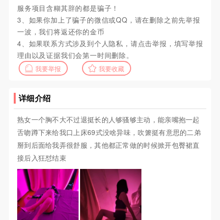
服务项目含糊其辞的都是骗子！
3、如果你加上了骗子的微信或QQ，请在删除之前先举报
一波，我们将返还你的金币
4、如果联系方式涉及到个人隐私，请点击举报，填写举报
理由以及证据我们会第一时间删除。
我要举报
我要收藏
详细介绍
熟女一个胸不大不过退挺长的人够骚够主动，能亲嘴抱一起
舌吻蹲下来给我口上床69式没啥异味，吹箫挺有意思的二弟
掰到后面给我弄很舒服，其他都正常做的时候掀开包臀裙直
接后入狂怼结束