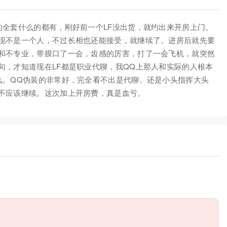
的全套什么的都有，刚好前一个LF没出货，就约出来开房上门。
现不是一个人，不过长相也还能接受，就继续了。进房后就先要
和不专业，带膜口了一会，齿感的厉害，打了一会飞机，就突然
句，才知道现在LF都是职业代聊，我QQ上那人和实际的人根本
么。QQ伪装的非常好，完全看不出是代聊。还是小头指挥大头
不应该继续。这次加上开房费，真是血亏。