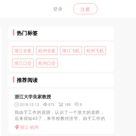
登录
注册
热门标签
浙江全套
杭州全套
浙江飞机
杭州飞机
浙江口交
杭州口交
推荐阅读
浙江大学良家教授
2018-12-13
875
189
9
我由于工作的原因，认识了一个浙大的老师，
后来得知43了，来学校教经济学。由于工作的
原因大家经常联系，慢慢就熟悉了起来，但是
浙江-杭州
一直都是处于工作关系，没有越迟半步。有一