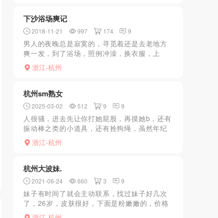
先洗澡设备什么都就...
下沙浴场爽记
2018-11-21
997
174
9
男人的夜晚总是寂寞的，寻觅着还是去老地方
爽一发，到了浴场，照例冲澡，换衣服，上
楼，服务小哥毕恭毕恭敬领着你进包房，我点
浙江-杭州
了老熟人，妈蛋，跟技师混熟悉后，换技师都
感觉出轨似的。小姑娘进...
杭州sm熟女
2025-03-02
512
9
9
人很骚，进去先让你打她屁股，再摸她b，还有
振动棒之类的小道具，还有拴狗绳，虽然年纪
确实稍大一点，但b里还是水多，而且很会唠
浙江-杭州
嗑，
杭州大波妹.
2021-06-24
660
3
9
妹子有时间了就会主动联系，找过妹子好几次
了，26岁，皮肤很好，下面是粉嫩嫩的，价格
合适个人觉得，但是妹子下面真的很紧，关键
浙江-杭州