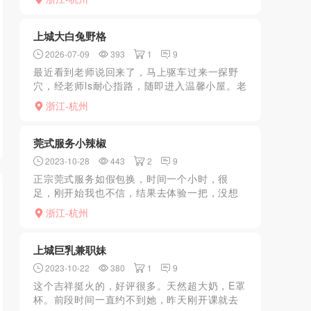
是听话，让趴着就趴着，让女上就女上，。重
点推荐妹子的皮肤，...
上城大白兔野格
2026-07-09
393
1
9
最近看到老师说回来了，马上驱车过来一探野
穴，经老师ls耐心指路，随即进入温馨小屋。老
师笑容挂在脸上，就像多年不见的老友般亲切
浙江-杭州
而且温柔，进门就拿出了冰箱中的冰啤一起小
酌一杯，边喝边聊...
莞式服务小辣椒
2023-10-28
443
2
9
正宗莞式服务如假包换，时间一个小时，很
足，刚开始我也不信，结果去体验一把，没想
到作为一个资深狼友在杭州还是第一次体验这
浙江-杭州
么好的服务，这服务水准全是极具性价比了。
妹子看着还年轻，30左...
上城巨乳兼职妹
2023-10-22
380
1
9
这个吉祥挺火的，好评很多。天然超大奶，E罩
杯。前段时间一直约不到她，昨天刚开课就去