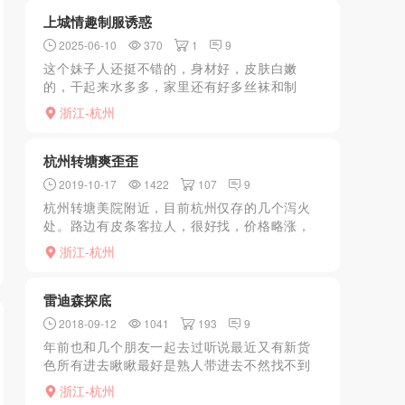
次谈完工作正好晚饭...
上城情趣制服诱惑
2025-06-10
370
1
9
这个妹子人还挺不错的，身材好，皮肤白嫩
的，干起来水多多，家里还有好多丝袜和制
服，过去了可以自己挑选，诱惑拉满满的，服
浙江-杭州
务也很顶，口爆霸道，大屁股坐.上来就要干
你，贼主动。
杭州转塘爽歪歪
2019-10-17
1422
107
9
杭州转塘美院附近，目前杭州仅存的几个泻火
处。路边有皮条客拉人，很好找，价格略涨，
环境么，周边都被拆的差不多了，皮条客会带
浙江-杭州
去去妹子的住处，就在附近。妹子么，质量就
那样了，毕竟也不多了...
雷迪森探底
2018-09-12
1041
193
9
年前也和几个朋友一起去过听说最近又有新货
色所有进去瞅瞅最好是熟人带进去不然找不到
安全放心我们几个进去都要打电话他们的人下
浙江-杭州
来带我们进去到5楼敲门监控一路才进去，进去