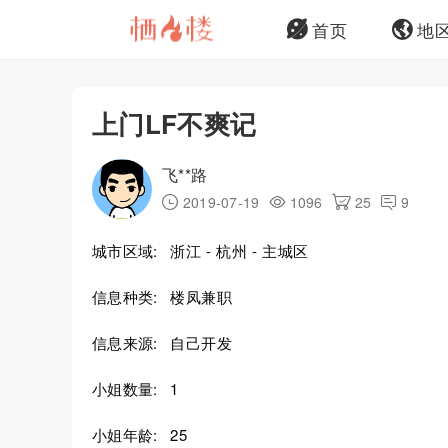
首页
地
上门LF不爽记
飞**路
2019-07-19
1096
25
9
城市区域:
浙江 - 杭州 - 主城区
信息种类:
楼凤兼职
信息来源:
自己开发
小姐数量:
1
小姐年龄:
25