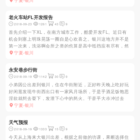
一下，问了下价格，我就给妹子发了房卡和酒店的位置，说
宁夏-银川
10分钟就来，小狼也怕仙人跳就扣时间感觉快要来的时候了
出去在门口等着，在...
老火车站FL开发报告
2018-09-23
1261
43
9
首先介绍一下XL，在南方城市工作，酷爱开发FL。近日有
机会到塞上明珠晃荡一圈自是心欢喜之。银川这地方并不是
第一次来，洗浴啊会所之类的也算是高中抵挡应有尽有，然
而小狼最喜欢的事儿还是开发FL这种平民快餐化新鲜人比较
宁夏-银川
多的地方。下面就小狼前几天的开发结果做一个综述开发地
点位于铁路老火车...
永安巷步行街
2018-09-19
1142
30
9
小弟因公出差到银川，住在牛街附近，正好昨天晚上吃好玩
好闲逛发现牛街西出口有一家风月场所，于是乎酒足饭饱思
淫欲就想去耍下，发泄下心中的怒火。于是乎大步冲过去
了，推开门哪一个红的小弟我热血沸腾，便于里面的妹纸们
宁夏-银川
聊了几句，然后看中个身材娇小的妹纸于是她便熟练的带领
小弟去炮房发泄，进去她...
天气预报
2018-09-19
1333
15
9
今天从上海来大银川出差，根据之前做的功课，果断选择住