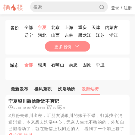
登录
注册
/
全部
宁夏
北京
上海
重庆
天津
内蒙古
省份
辽宁
河北
山西
吉林
黑龙江
江苏
浙江
安徽
福建
江西
山东
河南
湖北
湖南
更多省份
广东
广西
海南
四川
贵州
云南
西藏
陕西
甘肃
青海
新疆
香港
澳门
台湾
全部
银川
石嘴山
吴忠
固原
中卫
城市
最新发布
楼凤兼职
洗浴场所
发廊站街
宁夏银川微信附近不爽记
2018-10-09
1545
89
9
2月份去银川出差，听朋友说银川的妹子不错，打算找个消
遣消遣，本来想去洗浴中心，无奈人生地不熟的的，外加自
己懒着动了，就在微信上找附近的人，看到了一个加上聊了