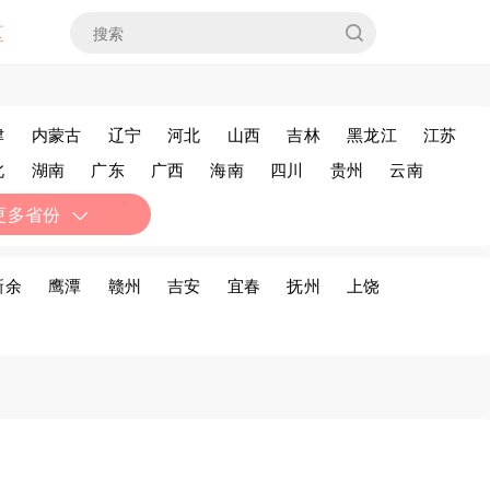
区
津
内蒙古
辽宁
河北
山西
吉林
黑龙江
江苏
北
湖南
广东
广西
海南
四川
贵州
云南
疆
香港
澳门
台湾
更多省份
新余
鹰潭
赣州
吉安
宜春
抚州
上饶