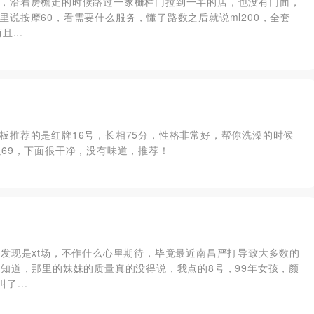
，沿着房檐走的时候路过一家栅栏门拉到一半的店，也没有门面，
说按摩60，看需要什么服务，懂了路数之后就说ml200，全套
...
板推荐的是红牌16号，长相75分，性格非常好，帮你洗澡的时候
69，下面很干净，没有味道，推荐！
候发现是xt场，不作什么心里期待，毕竟最近南昌严打导致大多数的
知道，那里的妹妹的质量真的没得说，我点的8号，99年女孩，颜
了...