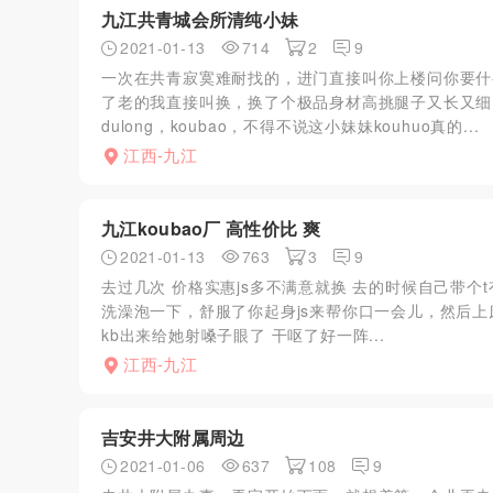
九江共青城会所清纯小妹
2021-01-13
714
2
9
一次在共青寂寞难耐找的，进门直接叫你上楼问你要什么
了老的我直接叫换，换了个极品身材高挑腿子又长又细，
dulong，koubao，不得不说这小妹妹kouhuo真的...
江西-九江
九江koubao厂 高性价比 爽
2021-01-13
763
3
9
去过几次 价格实惠js多不满意就换 去的时候自己带
洗澡泡一下，舒服了你起身js来帮你口一会儿，然后上床man
kb出来给她射嗓子眼了 干呕了好一阵...
江西-九江
吉安井大附属周边
2021-01-06
637
108
9