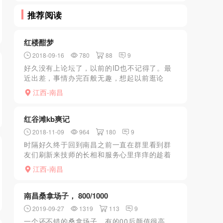
推荐阅读
红楼酣梦
2018-09-16
780
88
9
好久没有上论坛了，以前的ID也不记得了。最
近出差，事情办完百般无趣，想起以前逛论
坛。于是打开网站，看着帖子跟新几乎没有，
江西-南昌
想原来江西才子遍地，竟然都是匆匆数字记
过，如记流水，不胜唏嘘...
红谷滩kb爽记
2018-11-09
964
180
9
时隔好久终于回到南昌之前一直在群里看到群
友们刷新来技师的长相和服务心里痒痒的趁着
回南昌晚上直接预约杀去场子提前定了十号大
江西-南昌
长腿车模听说服务绝杀到了以后接待进房间等
了一会十号才来一进门...
南昌桑拿场子， 800/1000
2019-09-27
1319
113
9
一个还不错的桑拿场子，有的00后颜值很高，