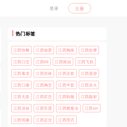
登录
注册
热门标签
江西快餐
江西做爱
江西胸推
江西按摩
江西口交
江西69
江西推油
江西飞机
江西毒龙
江西丝袜
江西全套
江西漫游
江西口爆
江西胸交
江西半套
江西冰火
江西无套
江西肛交
江西制服
江西颜射
江西深候
江西车震
江西鸳鸯浴
江西sm
江西情趣
江西足交
江西莞式