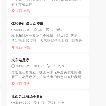
看了肯定想操
江西-南昌
体验叠山路大众按摩
2018-09-01
929
73
9
晚上和朋友一起吃了个晚饭，就去LOL两把，
撸到晚上10点钟，天气热就精虫上脑，想着去
哪里活动活动。本想去南昌有名的池弯路看看
江西-南昌
有没有好货，想想太远了时间也不早了，下次
再去吧，今天就算...
火车站足疗
2019-09-26
1170
33
9
最近在江西出差，晚上闲来无事逛街发现路边
新开一家足疗店，招牌透出的粉色灯光让我明
白此处必有好玩的，经过店门往里一瞅，作为
江西-萍乡
腿控简直被惊艳到了，两位穿着短裙的MM坐在
沙发上玩手机，两双...
江西九江浴场不爽记
2019-05-30
1116
98
9