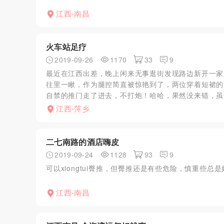
江西-南昌
火车站足疗
2019-09-26
1170
33
9
最近在江西出差，晚上闲来无事逛街发现路边新开一家
往里一瞅，作为腿控简直被惊艳到了，两位穿着短裙的
自禁的推门走了进去，不打炮！哈哈，果然没来错，虽然
江西-萍乡
二七南路的酒店嗨皮
2019-09-24
1128
93
9
可以xiongtui臀推，但臀推还是有些危险，慎重些总是
江西-南昌