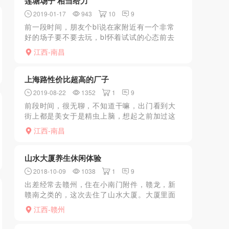
莲塘场子 相当给力
2019-01-17
943
10
9
前一段时间，朋友个bl说在家附近有一个非常
好的场子要不要去玩，bl怀着试试的心态前去
体验，先到澄湖洲际几点坐电梯来到五楼，没
江西-南昌
事就有小哥问你按摩还是泡脚你回到按摩他会
带你上另外一个楼...
上海路性价比超高的厂子
2019-08-22
1352
1
9
前段时间，很无聊，不知道干嘛，出门看到大
街上都是美女于是精虫上脑，想起之前加过这
个月亮湾的微信，于是问之有妹子吗，告诉我
江西-南昌
说有，打车前去，到时候还是找不到地方，然
后有联系那个朋友。成...
山水大厦养生休闲体验
2018-10-09
1038
1
9
出差经常去赣州，住在小南门附件，赣龙，新
赣南之类的，这次去住了山水大厦。大厦里面
就有会所，其实在1年多前去过，当时朋友安排
江西-赣州
的，也不知道选的什么套餐，当时的JS年龄较
大，但AM手法很...