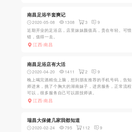
南昌足浴半套爽记
2020-05-08
1308
3
9
近期开业的足浴店，店里妹妹颜值高，贵在年轻。可惜
错，值得一去。
江西-南昌
南昌足浴店有大活
2020-04-20
1411
2
9
晚上喝完酒精虫上脑，想到朋友推荐的手机号码，告知
师进来，挑了个胸大的湖南妹子，进房服务，正常流程
可以，很多服务自己可以跟技师谈。
江西-南昌
瑞昌大保健几家我都知道
2020-02-24
795
112
9