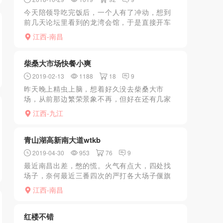
今天陪领导吃完饭后，一个人有了冲动，想到
前几天论坛里看到的龙湾会馆，于是直接开车
前往，手机导航了一下，到地方停车，四处找
江西-南昌
了一下，没看到有龙湾的招牌，只看到有个七
乐足道的牌子，后来看...
柴桑大市场快餐小爽
2019-02-13
1188
18
9
昨天晚上精虫上脑，想着好久没去柴桑大市
场，从前那边繁荣景象不再，但好在还有几家
并且价格低，拿定主意晚上开车直接进去，入
江西-九江
口处第一家有几个妹子在揽客，大概看了看貌
似还不错，问好价格，话...
青山湖高新南大道wtkb
2019-04-30
953
76
9
最近南昌出差，憋的慌。火气有点大，四处找
场子，奈何最近三番四次的严打各大场子偃旗
息鼓，至于各位大神说的楼凤各个联系不上不
江西-南昌
加好友，四处联络突然发觉全套已然无望。于
是退而求其次联系上朋...
红楼不错