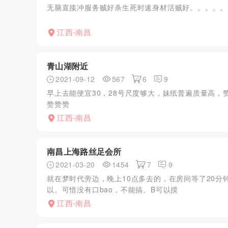
无脑直接冲服务贼好杀生死时速身材活贼好。。。。。
江西-南昌
青山湖附近
2021-09-12
567
6
9
早上去能便宜30，28号尺度够大，妹纸普遍质量高
赞赞赞
江西-南昌
南昌上海路丝足会所
2021-03-20
1454
7
9
就在梦时代旁边，晚上10点多去的，在房间等了20
以。可惜没有口bao，不能搞。B可以摸
江西-南昌