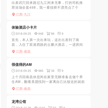
出差武穴回来路过九江闲来无事，打的司机推
荐浴场全套498，我一看技师不漂亮点了个
238，过程就是泡了两次澡推油fj还不让摸。不
江西-九江
爽不过我同事一起去的，他495全套据说可以
体验酒店小卡片
2018-09-25
948
86
9
首先，本人第一次出来玩，这次出差到了南
昌，入住了双港西路的云鹏大酒店，一进房间
就看到几张小卡片，不觉得就想试试，由于第
江西-南昌
一次，又不好意思打电话，就发了个短信。刚
洗完澡就回电话了，说4...
很值得的AM
2018-09-25
985
36
9
上个月回南昌休息闲在家里无聊准备去做个养
生AM，翻看美团找到一家离自己比较近的就前
去一探究竟。美团真的是个神奇，只要AM带肾
江西-南昌
保健的都是可以DFJ的，还能摸上几把。可以
解解馋。言归正...
龙湾公馆
2018-10-29
1019
92
9