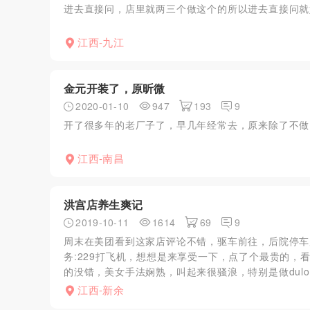
进去直接问，店里就两三个做这个的所以进去直接问就
江西-九江
金元开装了，原昕微
2020-01-10
947
193
9
开了很多年的老厂子了，早几年经常去，原来除了不做
江西-南昌
洪宫店养生爽记
2019-10-11
1614
69
9
周末在美团看到这家店评论不错，驱车前往，后院停车
务:229打飞机，想想是来享受一下，点了个最贵的，
的没错，美女手法娴熟，叫起来很骚浪，特别是做dulong
江西-新余