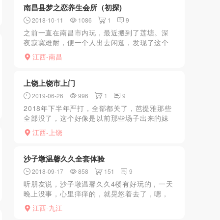
南昌县梦之恋养生会所（初探)
2018-10-11
1086
1
9
之前一直在南昌市内玩，最近搬到了莲塘。深
夜寂寞难耐，便一个人出去闲逛，发现了这个
据说刚开张不到一个星期的主题会所。门头挺
江西-南昌
高大上的，一开始我想会不会消费也挺高，没
想到挺人性化的，进了...
上饶上饶市上门
2019-06-26
996
1
9
2018年下半年严打，全部都关了，芭提雅那些
全部没了，这个好像是以前那些场子出来的妹
子都不错全套的，服务是没有以前那么好了，
江西-上饶
直接联系经理，妹子挺好的。现在好像只能上
门。以下复制凑字...
沙子墩温馨久久全套体验
2018-09-17
858
151
9
听朋友说，沙子墩温馨久久4楼有好玩的，一天
晚上没事，心里痒痒的，就晃悠着去了，嗯，
进门是个正规的酒店，没问题，从左侧电梯，
江西-九江
上三楼，刚好有个大哥一起，也不认识，也是