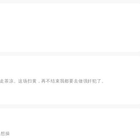
走茶凉。这场扫黄，再不结束我都要去做强奸犯了。
定想操