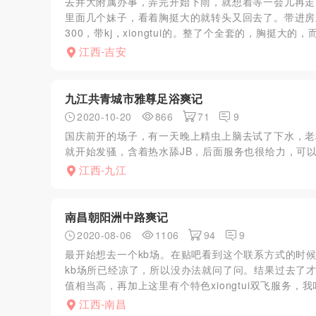
去井大附属办事，弄完开始下雨，就想着等一会儿再走
里面几个妹子，看着胸挺大的就转头又回去了。带进房里
300，带kj，xiongtui的。整了个全套的，胸挺大的，而且
江西-吉安
九江共青城市雅尊足浴爽记
2020-10-20
866
71
9
国庆前开的场子，有一天晚上精虫上脑去试了下水，老
就开始发骚，含着热水舔JB，后面服务也很给力，可以
江西-九江
南昌朝阳洲中路爽记
2020-08-06
1106
94
9
最开始想去一个kb场。在贴吧看到这个联系方式的时
kb场所已经凉了，所以没办法就问了问。结果过去了才
值相当高，再加上这里有个特色xiongtui双飞服务，我叫
江西-南昌