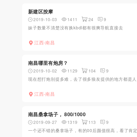
新建区按摩
2019-10-03
1411
24
9
妹子数量不清楚没有换kbdl都有很爽导航直接去
江西-南昌
南昌哪里有炮房？
2019-10-02
1129
104
9
现在想打炮别提多难，去了很多狼友提供的地方都是人
江西-南昌
南昌桑拿场子， 800/1000
2019-09-27
1319
113
9
一个还不错的桑拿场子，有的00后颜值很高，看了肯