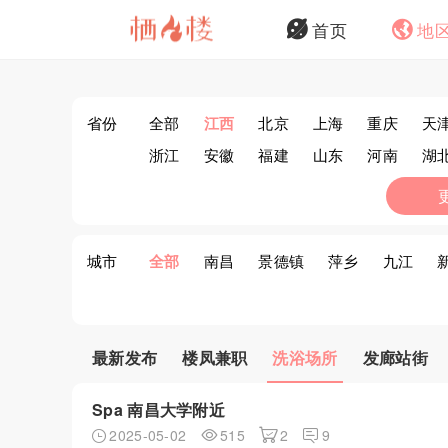
首页
地
省份
全部
江西
北京
上海
重庆
天
浙江
安徽
福建
山东
河南
湖
西藏
陕西
甘肃
青海
宁夏
新
城市
全部
南昌
景德镇
萍乡
九江
最新发布
楼凤兼职
洗浴场所
发廊站街
Spa 南昌大学附近
2025-05-02
515
2
9