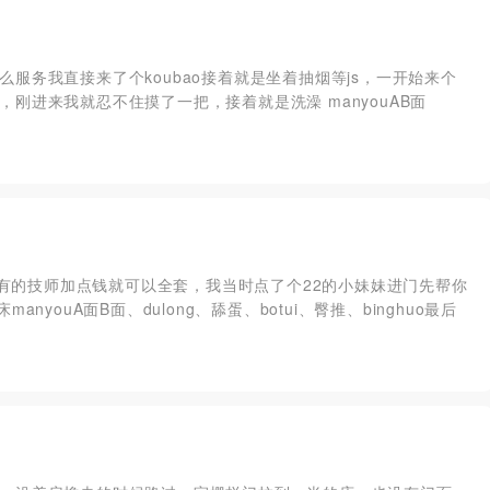
服务我直接来了个koubao接着就是坐着抽烟等js，一开始来个
刚进来我就忍不住摸了一把，接着就是洗澡 manyouAB面
个t有的技师加点钱就可以全套，我当时点了个22的小妹妹进门先帮你
youA面B面、dulong、舔蛋、botui、臀推、binghuo最后