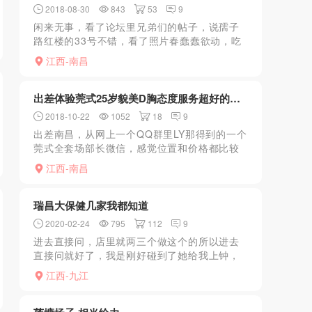
2018-08-30
843
53
9
闲来无事，看了论坛里兄弟们的帖子，说孺子
路红楼的33号不错，看了照片春蠢蠢欲动，吃
了中饭，休息了下14点多直接杀过去，因为以
江西-南昌
前去过，知道地点，具体的地点大家看下，进
门之后直接上了2...
出差体验莞式25岁貌美D胸态度服务超好的江...
2018-10-22
1052
18
9
出差南昌，从网上一个QQ群里LY那得到的一个
莞式全套场部长微信，感觉位置和价格都比较
合理，抽空去体验了下！遇到了这个让我多次
江西-南昌
流连忘返的妹子！总的说来这个妹子是本分踏
实服务型的，没沾...
瑞昌大保健几家我都知道
2020-02-24
795
112
9
进去直接问，店里就两三个做这个的所以进去
直接问就好了，我是刚好碰到了她给我上钟，
妹子服务还行，长相也不错
江西-九江