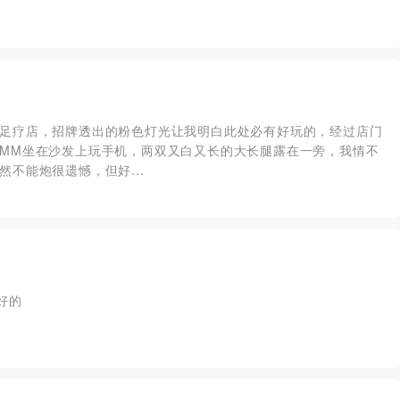
足疗店，招牌透出的粉色灯光让我明白此处必有好玩的，经过店门
MM坐在沙发上玩手机，两双又白又长的大长腿露在一旁，我情不
不能炮很遗憾，但好...
好的