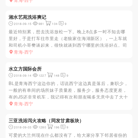
一般要先去池子泡一下，沐浴更衣后上九楼，服务生很热
青海-西宁
情，不像某些洗浴一进去就给你推荐这个哪个的。带到房间
后，熟悉的几位JS不...
湘水艺苑洗浴爽记
2018-09-15
981
104
9
最近特别累，想去洗浴放松一下。晚上8点多一时不知去哪
里好，于是打车往市里走（老狼家住海湖新区），一上车就
和司机小哥樊谈起来，很快就谈到西宁哪里的洗浴好点。司
机小哥推荐的是位于海西路口的湘水艺苑洗浴。于是，果断
青海-西宁
直奔目的地。洗浴外面装修的还算可以，正准备进门的时
候，两排保安齐刷刷地给...
水立方国际会所
2018-09-14
1227
148
9
BL是青海西宁这边你的，话说西宁这边真是落后，兼职少，
一般的有单间的场所妹子质量差，服务少，服务态度更差，
有的JS还非常机车，我记得有次和朋友喝多无意中去了大十
字的一个洗浴，迷迷糊糊找了个，结果连咪咪都不让碰，实
青海-西宁
在是败坏出去玩的性质，好了，废话不多说，咱们回归正
题，周末晚上没事，...
三亚洗浴泻火攻略（同发甘肃板块）
2018-09-03
1280
196
9
可爱的大兰州现在什么都没有了，给大家分享下邻居省份的