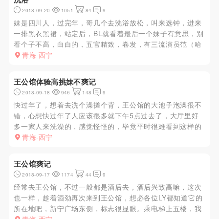
2018-09-20
1051
84
9
妹是四川人，过完年，哥几个去洗浴放松，叫来选钟，进来
一排黑衣黑裙，站定后，BL就看着最后一个妹子有意思，别
看个子不高，白白的，五官精致，卷发，有三流演员范（哈
哈，也许我评价过高)，我问她多少号，回答的声音温柔婉
青海-西宁
转，随即选定，来到房间后，更显风情万种，主动趴在BL身
上，还介绍自己k...
王公馆体验高挑妹不爽记
2018-09-18
946
148
9
快过年了，想着去洗个澡搓个背，王公馆的大池子泡澡很不
错，心想快过年了人应该很多就下午5点过去了，大厅里好
多一家人来洗澡的，感觉怪怪的，毕竟平时很难看到这样的
景象，换鞋后直奔澡堂，人果然很多，就舒舒服服的泡了个
青海-西宁
澡，然后搓了个背，那会也就7点左右，心想快过年了，打
炮的人应该不多吧，不...
王公馆爽记
2018-09-17
1174
44
9
经常去王公馆，不过一般都是酒后去，酒后兴致高嘛，这次
也一样，趁着酒劲再次来到王公馆，想必各位LY都知道它的
所在地吧，新宁广场东侧，标志很显眼。乘电梯上五楼，我