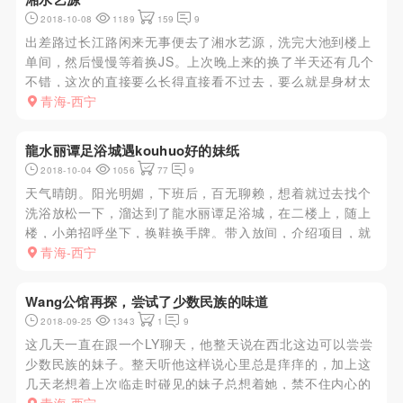
2018-10-08
1189
159
9
出差路过长江路闲来无事便去了湘水艺源，洗完大池到楼上
单间，然后慢慢等着换JS。上次晚上来的换了半天还有几个
不错，这次的直接要么长得直接看不过去，要么就是身材太
差，把下午上班的JS换遍了，最后上钟忘记了只记得带1。
青海-西宁
湘水艺源的灯光大家都懂的，永远要到最后一刻才能看清JS
的真实模样。结...
龍水丽谭足浴城遇kouhuo好的妹纸
2018-10-04
1056
77
9
天气晴朗。阳光明媚，下班后，百无聊赖，想着就过去找个
洗浴放松一下，溜达到了龍水丽谭足浴城，在二楼上，随上
楼，小弟招呼坐下，换鞋换手牌。带入放间，介绍项目，就
来一个中档的，一共换三女，前两个不是菜，第三个容貌姣
青海-西宁
好，主要是脸蛋漂亮，好像是66号，这个女的不算很漂亮，
但是却很媚惑，我选...
Wang公馆再探，尝试了少数民族的味道
2018-09-25
1343
1
9
这几天一直在跟一个LY聊天，他整天说在西北这边可以尝尝
少数民族的妹子。整天听他这样说心里总是痒痒的，加上这
几天老想着上次临走时碰见的妹子总想着她，禁不住内心的