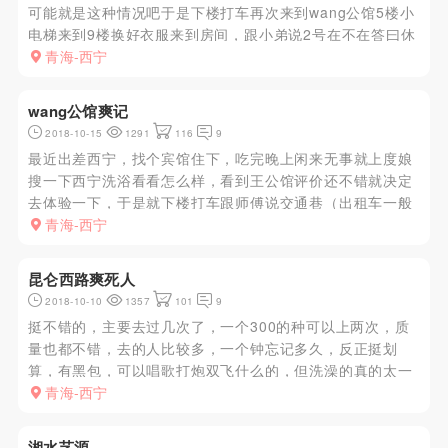
可能就是这种情况吧于是下楼打车再次来到wang公馆5楼小
电梯来到9楼换好衣服来到房间，跟小弟说2号在不在答曰休
假（鬼知道他们说的真假但是没办法），我去运气这么差有
青海-西宁
种想走的冲动但是精虫已经上脑不可能走了，给他一颗烟，
跟他说老顾客了...
wang公馆爽记
2018-10-15
1291
116
9
最近出差西宁，找个宾馆住下，吃完晚上闲来无事就上度娘
搜一下西宁洗浴看看怎么样，看到王公馆评价还不错就决定
去体验一下，于是就下楼打车跟师傅说交通巷（出租车一般
对这种地都比较熟悉）会心一笑，男人嘛！从西宁夏日麗景
青海-西宁
酒店大门进去电梯五楼进大堂来一小弟欢迎光临，换鞋问大
厅还是单间，小弟引致...
昆仑西路爽死人
2018-10-10
1357
101
9
挺不错的，主要去过几次了，一个300的种可以上两次，质
量也都不错，去的人比较多，一个钟忘记多久，反正挺划
算，有黑包，可以唱歌打炮双飞什么的，但洗澡的真的太一
般，对了，300块钱还带一个足疗，挺划算，我是去了太害
青海-西宁
羞，没好意思换，你们可以换换，但主要人太多包间得等一
会，服务态度都很好...
湘水艺源