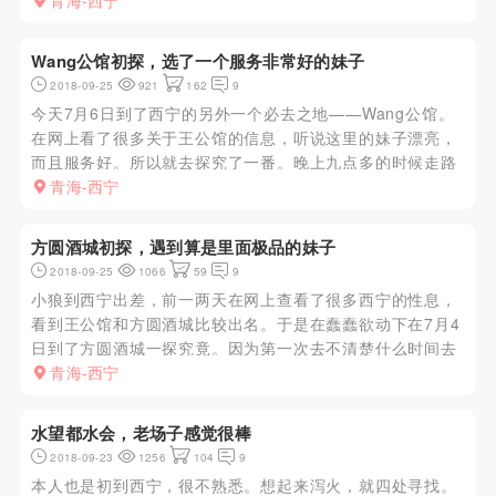
冲动在7月9日又一次光顾了Wang公馆。第二次来比上次懂
青海-西宁
行多了，直接上5楼拿号码牌然后到9楼换衣间换衣服。这次
直接跟小弟说...
Wang公馆初探，选了一个服务非常好的妹子
2018-09-25
921
162
9
今天7月6日到了西宁的另外一个必去之地——Wang公馆。
在网上看了很多关于王公馆的信息，听说这里的妹子漂亮，
而且服务好。所以就去探究了一番。晚上九点多的时候走路
过去，因为住的酒店离公馆很近。到了公馆后直接电梯上5
青海-西宁
楼，出来就是有一个水池的大堂，人不是很多。找个空位坐
下后就有小弟过来...
方圆酒城初探，遇到算是里面极品的妹子
2018-09-25
1066
59
9
小狼到西宁出差，前一两天在网上查看了很多西宁的性息，
看到王公馆和方圆酒城比较出名。于是在蠢蠢欲动下在7月4
日到了方圆酒城一探究竟。因为第一次去不清楚什么时间去
比较多妹子。所以在晚上7点多的时候就过去了。虽说晚
青海-西宁
上，但实际西北这边的天黑的很晚，这个时间还是天亮得
很。到了7店酒店进去后...
水望都水会，老场子感觉很棒
2018-09-23
1256
104
9
本人也是初到西宁，很不熟悉。想起来泻火，就四处寻找。