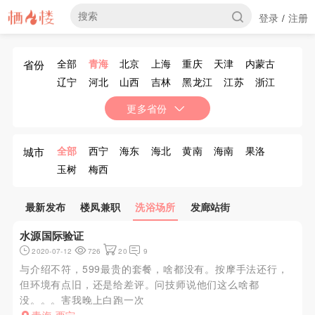
登录
注册
/
全部
青海
北京
上海
重庆
天津
内蒙古
省份
辽宁
河北
山西
吉林
黑龙江
江苏
浙江
安徽
福建
江西
山东
河南
湖北
湖南
更多省份
广东
广西
海南
四川
贵州
云南
西藏
陕西
甘肃
宁夏
新疆
香港
澳门
台湾
全部
西宁
海东
海北
黄南
海南
果洛
城市
玉树
梅西
最新发布
楼凤兼职
洗浴场所
发廊站街
水源国际验证
2020-07-12
726
20
9
与介绍不符，599最贵的套餐，啥都没有。按摩手法还行，
但环境有点旧，还是给差评。问技师说他们这么啥都
没。。。害我晚上白跑一次