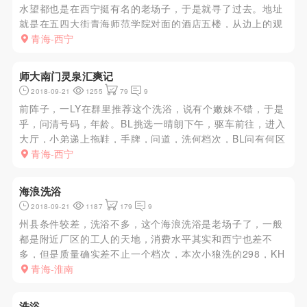
水望都也是在西宁挺有名的老场子，于是就寻了过去。地址
就是在五四大街青海师范学院对面的酒店五楼，从边上的观
光电梯上去就好。这里都是单间，上去换鞋之后服务生直接
青海-西宁
把你带到单间。项目很多，但是大部分都是会员服务，也就
是要充会员卡的。普通...
师大南门灵泉汇爽记
2018-09-21
1255
79
9
前阵子，一LY在群里推荐这个洗浴，说有个嫩妹不错，于是
乎，问清号码，年龄。BL挑选一晴朗下午，驱车前往，进入
大厅，小弟递上拖鞋，手牌，问道，洗何档次，BL问有何区
别，小弟介绍，因为是开业期间，现在一律八二折，因为是
青海-西宁
来泻火，问是否有一19岁小妹，答曰，正在上钟，需稍等。
BL就是来找...
海浪洗浴
2018-09-21
1187
179
9
州县条件较差，洗浴不多，这个海浪洗浴是老场子了，一般
都是附近厂区的工人的天地，消费水平其实和西宁也差不
多，但是质量确实差不止一个档次，本次小狼洗的298，KH
加manyou一次，选了4个，最后选定这个女子，四川绵阳
青海-淮南
人，胸围B，服务只能说一般吧，刚开始是口含热水在后背
上过一遍，然后...
洗浴