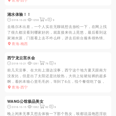
青海-西宁
湘水体验！！
2018-10-22
1258
8
9
去格尔木出差，一个人实在无聊就想去放松一下，在网上找
了很久都没看到哪家好的，就直接来街上晃悠，最后看到这
家湘水源，门面看上去不咋么样，进去后前台服务很热情。
进去后按流程走，问项目，好像只有半套，本人也只喜欢半
青海-梅西
套，感觉全套没意思。来了个JS个子不是很高，中等丰满。
觉得还满意就同意了...
西宁龙云宫水会
2018-10-21
1281
76
9
前几天没事、在大街上溜达没事，西宁这个地方夏天跟南方
没发比，但是出了太阳还是比较热，大街上短裙短裤的超多
啊，看的本狼心里毛毛的，等到了6点，找个餐馆吃了饭，
先是座公交车到五一桥附近，除了洗浴中心之类的，其他发
青海-西宁
廊这些小店一个没见，（本来就是想找发廊之类的看看，感
觉刺激）、又去了三角...
WANG公馆极品美女
2018-10-15
1082
92
9
晚上闲来无事又想去体验一下那个熟女，唉都说温饱思淫欲