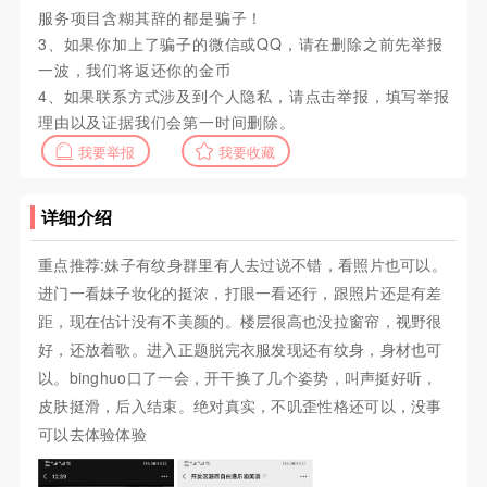
服务项目含糊其辞的都是骗子！
3、如果你加上了骗子的微信或QQ，请在删除之前先举报
一波，我们将返还你的金币
4、如果联系方式涉及到个人隐私，请点击举报，填写举报
理由以及证据我们会第一时间删除。
我要举报
我要收藏
详细介绍
重点推荐:妹子有纹身群里有人去过说不错，看照片也可以。
进门一看妹子妆化的挺浓，打眼一看还行，跟照片还是有差
距，现在估计没有不美颜的。楼层很高也没拉窗帘，视野很
好，还放着歌。进入正题脱完衣服发现还有纹身，身材也可
以。binghuo口了一会，开干换了几个姿势，叫声挺好听，
皮肤挺滑，后入结束。绝对真实，不叽歪性格还可以，没事
可以去体验体验