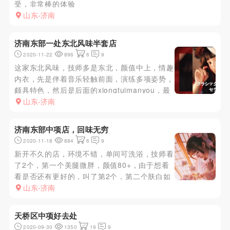
受，非常棒的体验
山东-济南
济南东部一处东北风味半套店
2020-11-22
896
6
9
这家东北风味，技师多是东北，颜值中上，情趣
内衣，先是伴着音乐轻触前面，演练多项姿势，
颇具特色，然后是后面的xiongtuimanyou，最
后口或手出，技师服务态度很好，值得体验。
山东-济南
济南东部中项店，回味无穷
2020-11-18
884
6
9
新开不久的店，环境不错，单间可洗浴，技师看
了2个，第一个美腿微胖，颜值80+，由于想看
看是否还有更好的，叫了第2个，第二个肤白如
玉，娇小靓丽，留下。莞式流程，细节不表，服
山东-济南
务态度很好，最后口出。总体体验尚可。
天桥区中项好去处
2020-09-30
1350
19
9