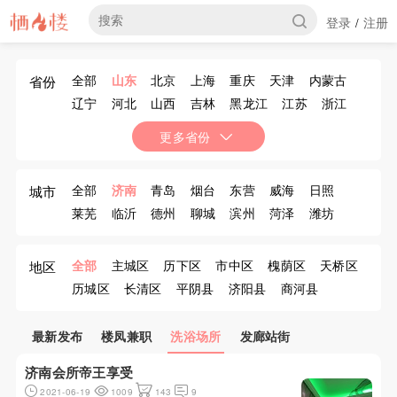
登录
注册
/
全部
山东
北京
上海
重庆
天津
内蒙古
省份
辽宁
河北
山西
吉林
黑龙江
江苏
浙江
安徽
福建
江西
河南
湖北
湖南
广东
更多省份
广西
海南
四川
贵州
云南
西藏
陕西
甘肃
青海
宁夏
新疆
香港
澳门
台湾
全部
济南
青岛
烟台
东营
威海
日照
城市
莱芜
临沂
德州
聊城
滨州
菏泽
潍坊
济宁
泰安
淄博
枣庄
全部
主城区
历下区
市中区
槐荫区
天桥区
地区
历城区
长清区
平阴县
济阳县
商河县
章丘市
最新发布
楼凤兼职
洗浴场所
发廊站街
济南会所帝王享受
2021-06-19
1009
143
9