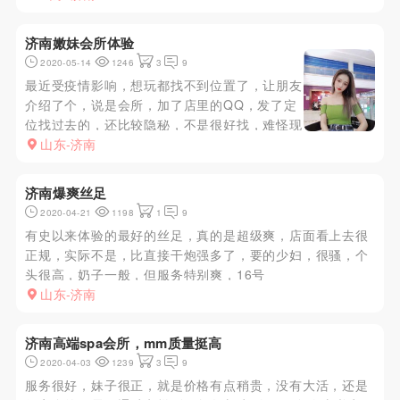
来很认真很投入 没有半点应付的样子 随便亲 随便摸 干起来
很...
济南嫩妹会所体验
2020-05-14
1246
3
9
最近受疫情影响，想玩都找不到位置了，让朋友
介绍了个，说是会所，加了店里的QQ，发了定
位找过去的，还比较隐秘，不是很好找，难怪现
在能开门营业。服务项目比较多，可以选套餐，
山东-济南
也可以自己选择加钟。选了一个1388的套餐，
xiongtui+kb+两水，总共80分钟，妹子帮洗澡
济南爆爽丝足
澡哦，嘿嘿。服...
2020-04-21
1198
1
9
有史以来体验的最好的丝足，真的是超级爽，店面看上去很
正规，实际不是，比直接干炮强多了，要的少妇，很骚，个
头很高，奶子一般，但服务特别爽，16号
山东-济南
济南高端spa会所，mm质量挺高
2020-04-03
1239
3
9
服务很好，妹子很正，就是价格有点稍贵，没有大活，还是