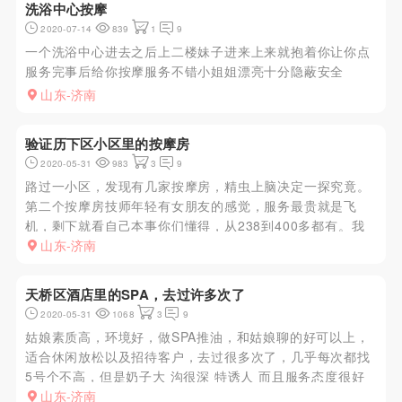
洗浴中心按摩
2020-07-14
839
1
9
一个洗浴中心进去之后上二楼妹子进来上来就抱着你让你点
服务完事后给你按摩服务不错小姐姐漂亮十分隐蔽安全
山东-济南
验证历下区小区里的按摩房
2020-05-31
983
3
9
路过一小区，发现有几家按摩房，精虫上脑决定一探究竟。
第二个按摩房技师年轻有女朋友的感觉，服务最贵就是飞
机，剩下就看自己本事你们懂得，从238到400多都有。我
朋友找的一个南方女孩说服务不错，我叫了一个济南本地的
山东-济南
小姑娘，一看就是刚入行什么也不懂 很爽啊
天桥区酒店里的SPA，去过许多次了
2020-05-31
1068
3
9
姑娘素质高，环境好，做SPA推油，和姑娘聊的好可以上，
适合休闲放松以及招待客户，去过很多次了，几乎每次都找
5号个不高，但是奶子大 沟很深 特诱人 而且服务态度很好
老公老公的叫着 听着很舒坦 做活之前还跟你调调情 做起活
山东-济南