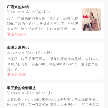
广西来的妹纸
2021-03-08
1133
4
9
点了一个最高的799套餐，涨价了，妈的 以前
599.广西的小姐姐，身材好的不得了，可惜没
有全套。除了鸡鸡不让进去什么都可以。 第一
炮是跟小姐姐69，她含着我的鸡鸡，我舔着她
山东-济南
的菊花，射在嘴里。后来搂着聊天，差点聊出哥
们的感觉。第二泡飞机出来。 身材，皮肤一级
观澜足道爽记
棒。
2020-12-15
810
178
9
中项店，妹子质量还可以。所有技师都穿着黑丝。以前去的
时候只有飞机，还要500。现在500就有kb了。估计竞争压
力大了。
山东-济南
帝王般的全套服务
2020-12-12
811
196
9
全套服务，xiongtui丝袜dulong应有尽有，帝王搬的享受，
环境非常棒，有一种梦幻的感觉，先全身沐浴，然后全程享