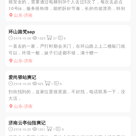
很安全的，需要通过电梯到3l个人去过3次了，每次去必点
10号js，服务很热情，能把卧好节奏，长的也挺漂亮，特别
是一对dx，xt非常舒服
山东-济南
环山路梵sap
2019-10-26
1325
27
9
一直去的一家，严打时期会关门，在环山路上上二楼敲门就
可以，环境一般，妹子们还都不错，满十赠一
山东-济南
爱尚驿站爽记
2019-10-25
923
1
9
扫街找到的，这家位置很里面，不好找，电话联系一下，没
大活，
山东-济南
济南云亭仙指爽记
2019-10-25
1201
1
9