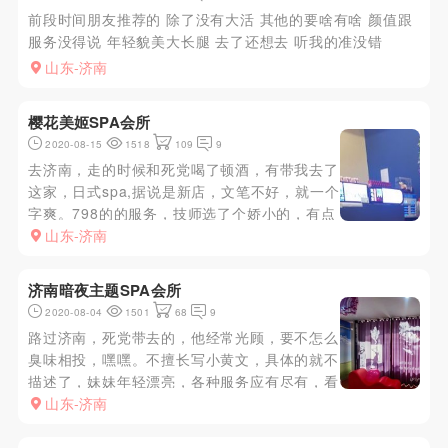
前段时间朋友推荐的 除了没有大活 其他的要啥有啥 颜值跟
服务没得说 年轻貌美大长腿 去了还想去 听我的准没错
山东-济南
樱花美姬SPA会所
2020-08-15
1518
109
9
去济南，走的时候和死党喝了顿酒，有带我去了
这家，日式spa,据说是新店，文笔不好，就一个
字爽。798的的服务，技师选了个娇小的，有点
童颜巨乳的感觉，胸有C，但身材娇小，显大嘿
山东-济南
嘿。服务很好，技术也很好。
济南暗夜主题SPA会所
2020-08-04
1501
68
9
路过济南，死党带去的，他经常光顾，要不怎么
臭味相投，嘿嘿。不擅长写小黄文，具体的就不
描述了，妹妹年轻漂亮，各种服务应有尽有，看
你钱包了。我做的768的，一个字爽。
山东-济南