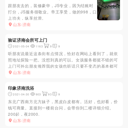
跟朋友去的，装修豪华，JS专业，因为结账时
打分，JS服务很敬业。帝王享受，做的998，口
上功夫，纵享丝滑。
山东-济南
验证济南会所可上门
2021-05-04
1163
9
9
听朋友说最近这条街有点情况，恰好在网站上看到了，就依
照地址探险一把。没想到真的可以。女孩服务都挺不错的可
上门可外出朋友推荐我的女孩也听话只要不变态的基本都可
以我玩的是7号图片有点差异不过相差不大生过孩子但是保
山东-济南
养的挺好下面第一次还有点紧第2次3次就不行了不过 ouhua
比较到位一个...
印象济南洗浴
2021-04-30
903
93
9
东北广西南方北方妹子，黑皮白皮都有。活好，也好看，价
钱可商量。直接到一楼前台问，会带你到二楼详细介绍。
200起，夜2000.
山东-济南