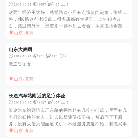
2019-10-22
1657
165
9
这两年经济不大好，感觉路边小店有点恢复的迹象，像经二
路，伟6路这些老据点，很多店都有大活了。上午10点左
右，路过南外环，想着来一趟不如去看看，本来没抱希望，
从南外环领秀城对面的加油站左侧小胡同进去，大概2-300
山东-济南
米路左小胡同，刚进来就听见上方有女性吹口哨，没想到这
么早都有。看了一...
山东大爽啊
2019-10-21
971
123
9
哦工资扣女
山东-济南
长途汽车站附近的足疗体验
2019-10-15
1127
197
9
长途汽车站到汽车厂东路的拐角处有几个小门店，里面有几
个打扮妖艳的女人，进去以后随便按了按，然后问了下服
务，没有大活只能丝足飞机，不过服务态度不错，有感兴趣
的可以去试试
山东-济南