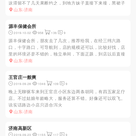
这滞留不了几天果断约之，到地方妹子直接下来接，黑裙子
包裹着大胸，进屋子洗澡，洗完澡妹子已经全裸躺在床上
山东-济南
了，胸是真的大，目测最少D，屁股也翘，当时就起杆了，
胸手感不错，一顿操作...
源丰保健会所
2019-10-02
958
136
9
源丰保健会所，朋友去了几次，推荐给我，在经三纬六路
口，十字路口，可导航到，店的规模还可以，比较好找，店
里的环境还是不错的，独立单间，下面正题，到店以后直接
前台即可，具体看项目了，安排的技师不满意直接换，技师
山东-济南
年纪都不是很大，最多30多，一般20左右，人不少，去的晚
的话需要等了内容的...
王官庄一般爽
2019-09-28
1046
109
9
晚上无聊驱车来到王官庄小区东边两条胡同，有四五家足疗
店。不过姑娘年龄略大，服务还算不错。好像还可以双飞。
说实话路边小店只适合泻火
山东-济南
济南高新区
2019-09-23
1155
117
9