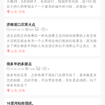
大概28，9岁的样子，长的还行，我就停车问价，说100.然
后七拐八拐带我去了一个废弃的城中村小院，进屋就一张
床，简陋的不行，女的态度很好，和我商量是做100,的？
山东-济南
200？我觉得多一百大家都高兴，就定下了200，先
kouhuo，k...
济南堤口庄泄火点
2020-05-15
965
1
9
进去后和正经按摩店一样先按摩之后问给你按摩的人有没有
大活然后就会有另一个人带你去他们租的出租屋去，因为就
去了两次都是不同的人也没选过所以不清楚让不让选人，长
相一般胸不大是在没地方去了也可以凑合来一炮
山东-济南
很多年的多据点
2019-12-22
1336
1
9
很多年的店里，之前有牌子现在门头牌不挂了，基本都是东
北的姑娘，活好开放，可以带走包夜，安全是必须的，玩了
很多年的店了
山东-济南
16里河站街现状。