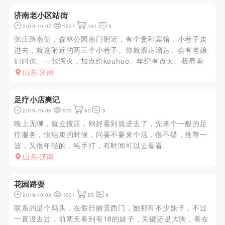
济南老小区站街
2019-10-07
1221
181
9
张庄路南侧，森林公园南门附近，有个贵和宾馆，小巷子走
进去，就这附近的两三个小巷子。你就溜达溜达。会有老娘
们叫你。一张泻火，加点给kouhuo。年纪有点大。我看着
有一个年轻一点的。但是转悠一圈回来不见了。可能被人选
山东-济南
了。超便宜，纯泻火。
足疗小店爽记
2019-10-05
979
93
9
晚上无聊，就去搜店，刚好看到就进去了，先来个一般的足
疗服务，快结束的时候，问要不要来个活，很不错，推荐一
波，又很年轻的，纯手打，有时间可以去看看
山东-济南
花园路耍
2019-10-03
1001
85
9
联系的是个鸡头，在假日丽景西门，她那有不少妹子，不过
一直没去过，前两天看到有18的妹子，关键还是大胸，看在