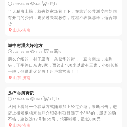
2022-02-19
446
3
9
当天精虫上脑，就去刘家场逛了下，在靠近公共测度的胡同
有开门的少妇，走发过去就教你，过程不表就那样，适合卸
货
山东-济南
城中村泄火好地方
2021-03-18
1191
48
9
朋友介绍的，村子里有一条繁华的街，一直向南走，走到
头，丁字路口东边3家，西边走100米以后有三家，小姐长相
一般，但是泄火足够！叫声非常浪！！
山东-济南
足疗会所爽记
2020-08-10
1019
4
9
从网上看到一个联系方式随即加上经过介绍，果断出击，进
店上楼老板领来技师介绍各种项目选了个398的，服务的确
不错，建议选17号和55号，想要啪啪，最低600元
山东-济南