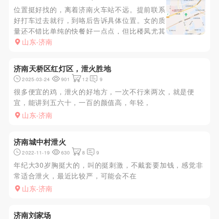
位置挺好找的，离着济南火车站不远。提前联系
好打车过去就行，到咯后告诉具体位置。女的质
量还不错比单纯的快餐好一点点，但比楼凤尤其
高端的要差，一分钱一分货但性价比高。我运气
山东-济南
不错碰的女孩子胸有c，很软。全程不机车。先
洗后吹口爆，再做最后顺利交货总的来说是不错
济南天桥区红灯区，泄火胜地
的，下次再出差继续打卡。泄火...
2025-03-24
901
12
9
很多便宜的鸡，泄火的好地方，一次不行来两次，就是便
宜，能讲到五六十，一百的颜值高，年轻，
山东-济南
济南城中村泄火
2022-11-19
630
8
9
年纪大30岁胸挺大的，叫的挺刺激，不戴套要加钱，感觉非
常适合泄火，最近比较严，可能会不在
山东-济南
济南刘家场