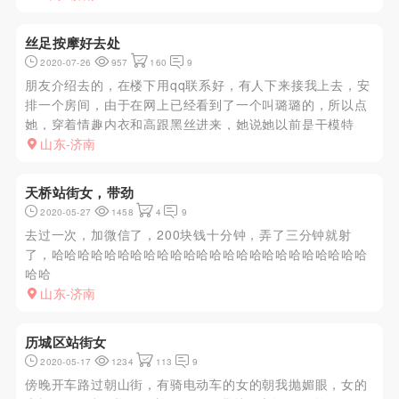
丝足按摩好去处
2020-07-26
957
160
9
朋友介绍去的，在楼下用qq联系好，有人下来接我上去，安
排一个房间，由于在网上已经看到了一个叫璐璐的，所以点
她，穿着情趣内衣和高跟黑丝进来，她说她以前是干模特
的，我做了一个498的，带kouhuo，
山东-济南
天桥站街女，带劲
2020-05-27
1458
4
9
去过一次，加微信了，200块钱十分钟，弄了三分钟就射
了，哈哈哈哈哈哈哈哈哈哈哈哈哈哈哈哈哈哈哈哈哈哈哈哈
哈哈
山东-济南
历城区站街女
2020-05-17
1234
113
9
傍晚开车路过朝山街，有骑电动车的女的朝我抛媚眼，女的