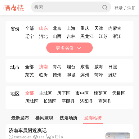
登录
注册
/
全部
山东
北京
上海
重庆
天津
内蒙古
省份
辽宁
河北
山西
吉林
黑龙江
江苏
浙江
安徽
福建
江西
河南
湖北
湖南
广东
更多省份
广西
海南
四川
贵州
云南
西藏
陕西
甘肃
青海
宁夏
新疆
香港
澳门
台湾
全部
济南
青岛
烟台
东营
威海
日照
城市
莱芜
临沂
德州
聊城
滨州
菏泽
潍坊
济宁
泰安
淄博
枣庄
全部
主城区
历下区
市中区
槐荫区
天桥区
地区
历城区
长清区
平阴县
济阳县
商河县
章丘市
最新发布
楼凤兼职
洗浴场所
发廊站街
济南车展附近爽记
2026-05-26
233
0
9